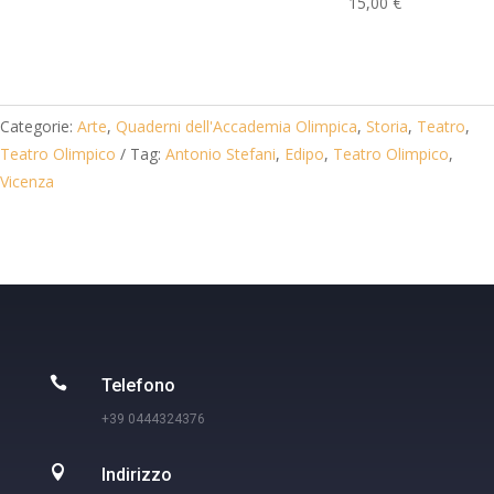
15,00
€
Categorie:
Arte
,
Quaderni dell'Accademia Olimpica
,
Storia
,
Teatro
,
Teatro Olimpico
Tag:
Antonio Stefani
,
Edipo
,
Teatro Olimpico
,
Vicenza

Telefono
+39 0444324376

Indirizzo