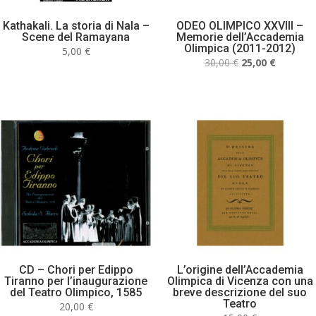
Kathakali. La storia di Nala –
ODEO OLIMPICO XXVIII –
Scene del Ramayana
Memorie dell’Accademia
Olimpica (2011-2012)
5,00
€
Il
Il
30,00
€
25,00
€
prezzo
prezzo
originale
attuale
era:
è:
30,00 €.
25,00 €.
CD – Chori per Edippo
L’origine dell’Accademia
Tiranno per l’inaugurazione
Olimpica di Vicenza con una
del Teatro Olimpico, 1585
breve descrizione del suo
Teatro
20,00
€