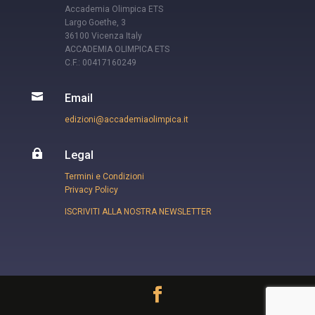
Accademia Olimpica ETS
Largo Goethe, 3
36100 Vicenza Italy
ACCADEMIA OLIMPICA ETS
C.F.: 00417160249

Email
edizioni@accademiaolimpica.it

Legal
Termini e Condizioni
Privacy Policy
ISCRIVITI ALLA NOSTRA NEWSLETTER