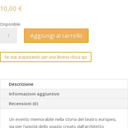
10,00
€
Disponibile
Edipo
Aggiungi al carrello
all'Olimpico
(1585-
1997)
Se stai acquistando per una libreria clicca qui
quantità
Descrizione
Informazioni aggiuntive
Recensioni (0)
Un evento memorabile nella storia del teatro europeo,
sia per l'unicità dello spazio creato dall'architetto