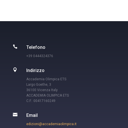

Telefono
+39 0444324376

Indirizzo
Accademia Olimpica ETS
Largo Goethe, 3
36100 Vicenza Italy
ACCADEMIA OLIMPICA ETS
C.F.: 00417160249

Email
edizioni@accademiaolimpica.it