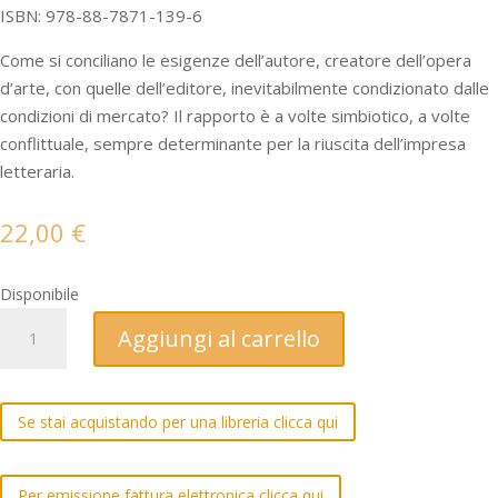
ISBN: 978-88-7871-139-6
Come si conciliano le esigenze dell’autore, creatore dell’opera
d’arte, con quelle dell’editore, inevitabilmente condizionato dalle
condizioni di mercato? Il rapporto è a volte simbiotico, a volte
conflittuale, sempre determinante per la riuscita dell’impresa
letteraria.
22,00
€
Disponibile
Fogazzaro
Aggiungi al carrello
e
i
suoi
Se stai acquistando per una libreria clicca qui
Editori
(1874-
1911)
Per emissione fattura elettronica clicca qui