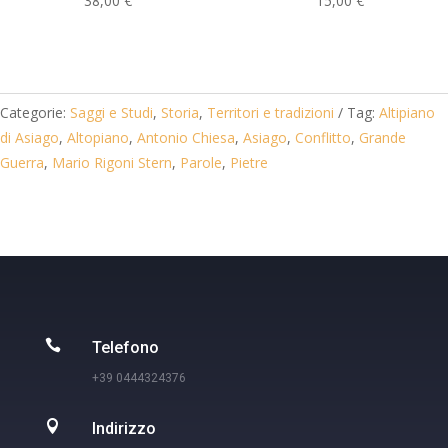
38,00
€
15,00
€
Categorie:
Saggi e Studi
,
Storia
,
Territori e tradizioni
Tag:
Altipiano
di Asiago
,
Altopiano
,
Antonio Chiesa
,
Asiago
,
Conflitto
,
Grande
Guerra
,
Mario Rigoni Stern
,
Parole
,
Pietre

Telefono
+39 0444324376

Indirizzo