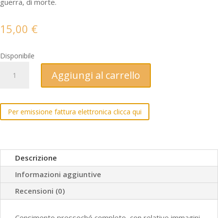
guerra, di morte.
15,00
€
Disponibile
Parole
Aggiungi al carrello
sulle
pietre.
La
Per emissione fattura elettronica clicca qui
grande
Guerra
sull'Altipiano
di
Descrizione
Asiago
Informazioni aggiuntive
quantità
Recensioni (0)
Censimento pressoché completo, con relative immagini,