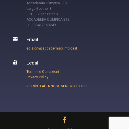
Accademia Olimpica ETS
Largo Goethe, 3
36100 Vicenza Italy
ACCADEMIA OLIMPICA ETS
C.F.: 00417160249

Email
edizioni@accademiaolimpica.it

Legal
Termini e Condizioni
Privacy Policy
ISCRIVITI ALLA NOSTRA NEWSLETTER