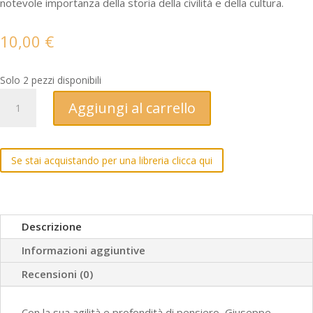
notevole importanza della storia della civilità e della cultura.
10,00
€
Solo 2 pezzi disponibili
Simboli.
Aggiungi al carrello
L'albero
-
Il
Se stai acquistando per una libreria clicca qui
fuoco
-
La
luce
Descrizione
quantità
Informazioni aggiuntive
Recensioni (0)
Con la sua agilità e profondità di pensiero, Giuseppe