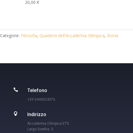
20,00
€
Categorie:
Filosofia
,
Quaderni dell'Accademia Olimpica
,
Storia

Telefono
+39 0444324376

Indirizzo
Accademia Olimpica ETS
Largo Goethe, 3