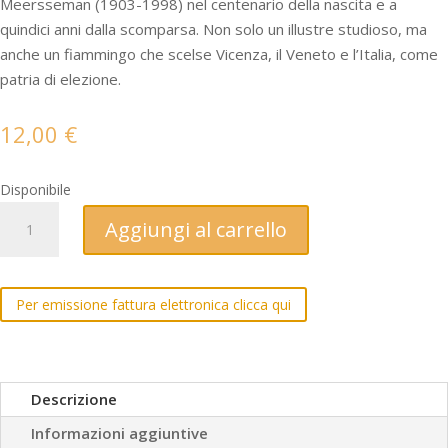
Meersseman (1903-1998) nel centenario della nascita e a
quindici anni dalla scomparsa. Non solo un illustre studioso, ma
anche un fiammingo che scelse Vicenza, il Veneto e l’Italia, come
patria di elezione.
12,00
€
Disponibile
Studi
Aggiungi al carrello
e
fonti
del
Per emissione fattura elettronica clicca qui
medioevo
vicentino
e
veneto
Descrizione
-
Informazioni aggiuntive
vol.