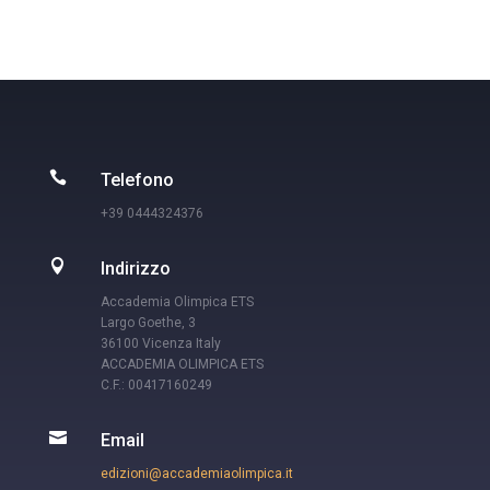

Telefono
+39 0444324376

Indirizzo
Accademia Olimpica ETS
Largo Goethe, 3
36100 Vicenza Italy
ACCADEMIA OLIMPICA ETS
C.F.: 00417160249

Email
edizioni@accademiaolimpica.it