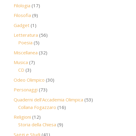
prodotti
17
Filologia
17
prodotti
9
Filosofia
9
prodotti
1
Gadget
1
prodotto
56
Letteratura
56
5
prodotti
Poesia
5
prodotti
32
Miscellanea
32
prodotti
7
Musica
7
3
prodotti
CD
3
prodotti
30
Odeo Olimpico
30
prodotti
73
Personaggi
73
prodotti
53
Quaderni dell'Accademia Olimpica
53
16
prodotti
Collana Fogazzaro
16
prodotti
12
Religioni
12
prodotti
9
Storia della Chiesa
9
prodotti
41
Saggi e Studi
41