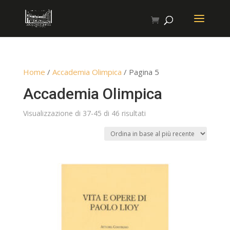
Home
/
Accademia Olimpica
/ Pagina 5
Accademia Olimpica
Ordina
Visualizzazione di 37-45 di 46 risultati
in
base
al
più
recente