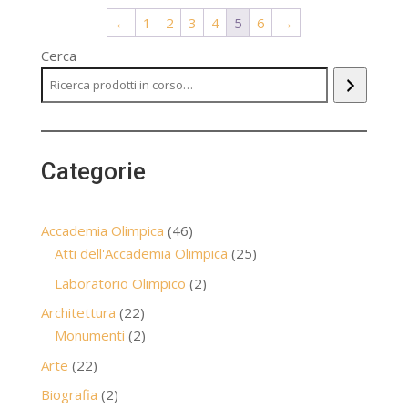
←
1
2
3
4
5
6
→
Cerca
Categorie
46
Accademia Olimpica
46
prodotti
25
Atti dell'Accademia Olimpica
25
prodotti
2
Laboratorio Olimpico
2
prodotti
22
Architettura
22
prodotti
2
Monumenti
2
prodotti
22
Arte
22
prodotti
2
Biografia
2