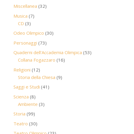
prodotti
32
Miscellanea
32
prodotti
7
Musica
7
3
prodotti
CD
3
prodotti
30
Odeo Olimpico
30
prodotti
73
Personaggi
73
prodotti
53
Quaderni dell'Accademia Olimpica
53
16
prodotti
Collana Fogazzaro
16
prodotti
12
Religioni
12
prodotti
9
Storia della Chiesa
9
prodotti
41
Saggi e Studi
41
prodotti
8
Scienza
8
prodotti
3
Ambiente
3
prodotti
99
Storia
99
prodotti
30
Teatro
30
prodotti
23
Teatro Olimpico
23