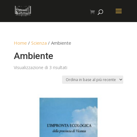
Home
/
Scienza
/ Ambiente
Ambiente
Ordina
Visualizzazione di 3 risultati
in
base
al
più
recente