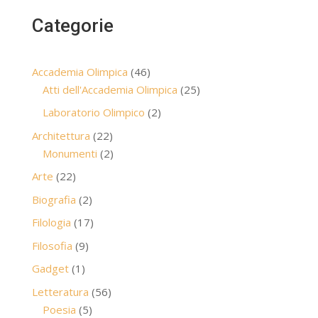
Categorie
46
Accademia Olimpica
46
prodotti
25
Atti dell'Accademia Olimpica
25
prodotti
2
Laboratorio Olimpico
2
prodotti
22
Architettura
22
prodotti
2
Monumenti
2
prodotti
22
Arte
22
prodotti
2
Biografia
2
prodotti
17
Filologia
17
prodotti
9
Filosofia
9
prodotti
1
Gadget
1
prodotto
56
Letteratura
56
5
prodotti
Poesia
5