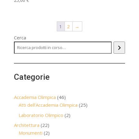
25,00
€
1
2
→
Cerca
Categorie
46
Accademia Olimpica
46
prodotti
25
Atti dell'Accademia Olimpica
25
prodotti
2
Laboratorio Olimpico
2
prodotti
22
Architettura
22
prodotti
2
Monumenti
2