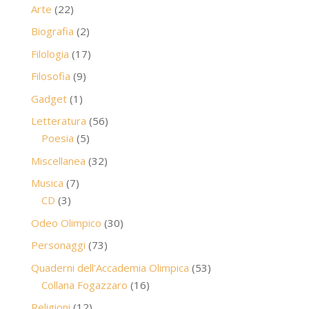
prodotti
22
Arte
22
prodotti
2
Biografia
2
prodotti
17
Filologia
17
prodotti
9
Filosofia
9
prodotti
1
Gadget
1
prodotto
56
Letteratura
56
5
prodotti
Poesia
5
prodotti
32
Miscellanea
32
prodotti
7
Musica
7
3
prodotti
CD
3
prodotti
30
Odeo Olimpico
30
prodotti
73
Personaggi
73
prodotti
53
Quaderni dell'Accademia Olimpica
53
16
prodotti
Collana Fogazzaro
16
prodotti
12
Religioni
12