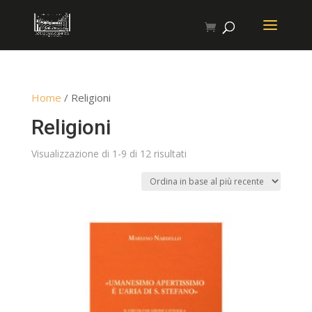
Home
/ Religioni
Religioni
Ordina
Visualizzazione di 1-9 di 12 risultati
in
base
al
più
recente