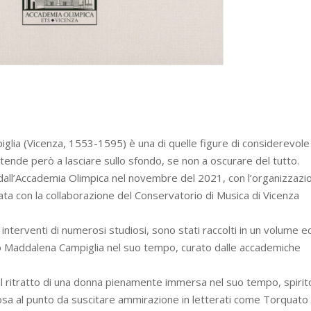
glia (Vicenza, 1553-1595) è una di quelle figure di considerevole
 tende però a lasciare sullo sfondo, se non a oscurare del tutto.
 dall’Accademia Olimpica nel novembre del 2021, con l’organizzazi
zzata con la collaborazione del Conservatorio di Musica di Vicenza
i interventi di numerosi studiosi, sono stati raccolti in un volume e
lo Maddalena Campiglia nel suo tempo, curato dalle accademiche
il ritratto di una donna pienamente immersa nel suo tempo, spirit
tuosa al punto da suscitare ammirazione in letterati come Torquato