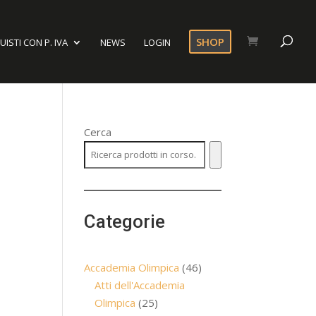
SHOP
ISTI CON P. IVA
NEWS
LOGIN
Cerca
Categorie
46
Accademia Olimpica
46
prodotti
Atti dell'Accademia
25
Olimpica
25