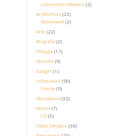
prodotti
2
Laboratorio Olimpico
2
prodotti
22
Architettura
22
prodotti
2
Monumenti
2
prodotti
22
Arte
22
prodotti
2
Biografia
2
prodotti
17
Filologia
17
prodotti
9
Filosofia
9
prodotti
1
Gadget
1
prodotto
56
Letteratura
56
5
prodotti
Poesia
5
prodotti
32
Miscellanea
32
prodotti
7
Musica
7
3
prodotti
CD
3
prodotti
30
Odeo Olimpico
30
prodotti
73
Personaggi
73