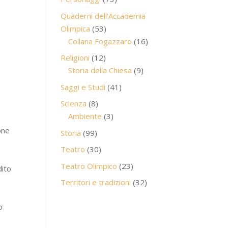
prodotti
Quaderni dell'Accademia
53
Olimpica
53
prodotti
16
Collana Fogazzaro
16
prodotti
12
Religioni
12
prodotti
9
Storia della Chiesa
9
prodotti
41
Saggi e Studi
41
prodotti
8
Scienza
8
prodotti
3
Ambiente
3
prodotti
one
99
Storia
99
prodotti
30
Teatro
30
prodotti
23
Teatro Olimpico
23
dito
prodotti
32
Territori e tradizioni
32
prodotti
o