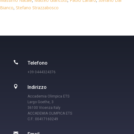
Massimo Natale
,
Matteo Giancotti
,
Paolo Lanaro
,
Stefano Dal
Bianco
,
Stefano Strazzabosco

Telefono
+39 0444324376

Indirizzo
Accademia Olimpica ETS
Largo Goethe, 3
36100 Vicenza Italy
ACCADEMIA OLIMPICA ETS
C.F.: 00417160249
