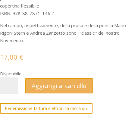
copertina flessibile
ISBN: 978-88-7871-146-4
Nel campo, rispettivamente, della prosa e della poesia Mario
Rigoni Stern e Andrea Zanzotto sono i “classici” del nostro
Novecento.
17,00
€
Disponibile
Cent'anni
Aggiungi al carrello
dopo.
Mario
Rigoni
Per emissione fattura elettronica clicca qui
Stern
e
Andrea
Zanzotto.