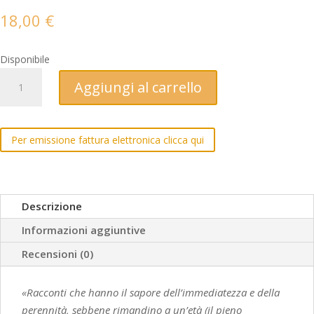
18,00
€
Disponibile
Due
Aggiungi al carrello
soldi
di
alpinismo
Per emissione fattura elettronica clicca qui
quantità
Descrizione
Informazioni aggiuntive
Recensioni (0)
«Racconti che hanno il sapore dell’immediatezza e della
perennità, sebbene rimandino a un’età (il pieno