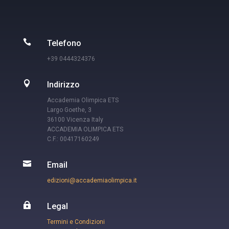

Telefono
+39 0444324376

Indirizzo
Accademia Olimpica ETS
Largo Goethe, 3
36100 Vicenza Italy
ACCADEMIA OLIMPICA ETS
C.F.: 00417160249

Email
edizioni@accademiaolimpica.it

Legal
Termini e Condizioni