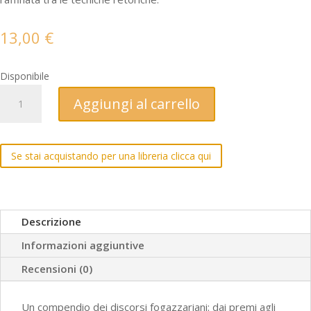
13,00
€
Disponibile
Discorsi
Aggiungi al carrello
vicentini
quantità
Se stai acquistando per una libreria clicca qui
Descrizione
Informazioni aggiuntive
Recensioni (0)
Un compendio dei discorsi fogazzariani: dai premi agli