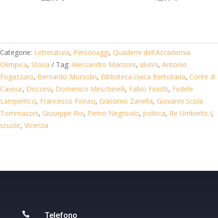
Categorie:
Letteratura
,
Personaggi
,
Quaderni dell'Accademia
Olimpica
,
Storia
Tag:
Alessandro Manzoni
,
alunni
,
Antonio
Fogazzaro
,
Bernardo Morsolin
,
Biblioteca civica Bertoliana
,
Conte di
Cavour
,
Discorsi
,
Domenico Meschinelli
,
Fabio Finotti
,
Fedele
Lampertico
,
Francesco Fiorasi
,
Giacomo Zanella
,
Giovanni Scola
Tommasoni
,
Giuseppe Roi
,
Pietro Negrisolo
,
politica
,
Re Umberto I
,
scuole
,
Vicenza

Telefono