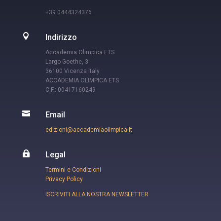
+39 0444324376

Indirizzo
Accademia Olimpica ETS
Largo Goethe, 3
36100 Vicenza Italy
ACCADEMIA OLIMPICA ETS
C.F.: 00417160249

Email
edizioni@accademiaolimpica.it

Legal
Termini e Condizioni
Privacy Policy
ISCRIVITI ALLA NOSTRA NEWSLETTER