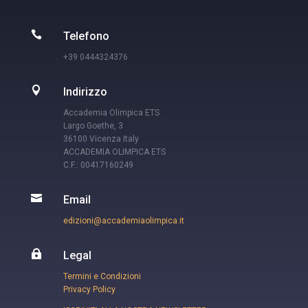

Telefono
+39 0444324376

Indirizzo
Accademia Olimpica ETS
Largo Goethe, 3
36100 Vicenza Italy
ACCADEMIA OLIMPICA ETS
C.F.: 00417160249

Email
edizioni@accademiaolimpica.it

Legal
Termini e Condizioni
Privacy Policy