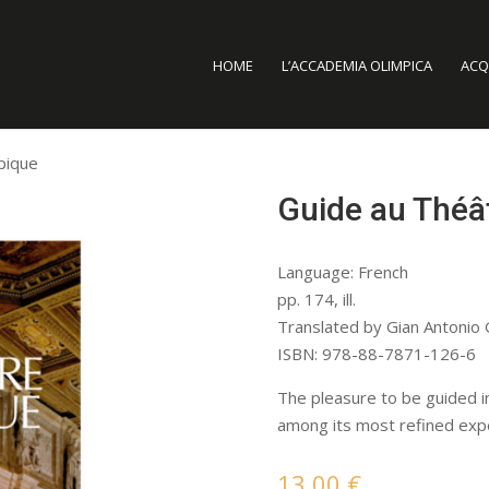
HOME
L’ACCADEMIA OLIMPICA
ACQU
pique
Guide au Théâ
Language: French
pp. 174, ill.
Translated by Gian Antonio G
ISBN: 978-88-7871-126-6
The pleasure to be guided i
among its most refined exp
13,00
€