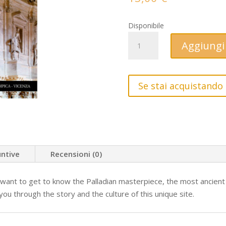
Disponibile
Guide
Aggiungi 
au
Théâtre
Olympique
Se stai acquistando 
quantità
untive
Recensioni (0)
want to get to know the Palladian masterpiece, the most ancient 
u through the story and the culture of this unique site.