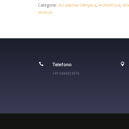
35,00 €.
25,00 €.
Categorie:
Accademia Olimpica
,
Architettura
,
Art
Vicenza


Telefono
+39 0444324376