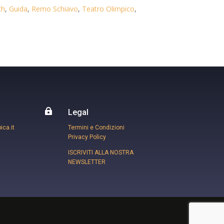
ch
,
Guida
,
Remo Schiavo
,
Teatro Olimpico
,

Legal
ca.it
Termini e Condizioni
Privacy Policy
ISCRIVITI ALLA NOSTRA
NEWSLETTER