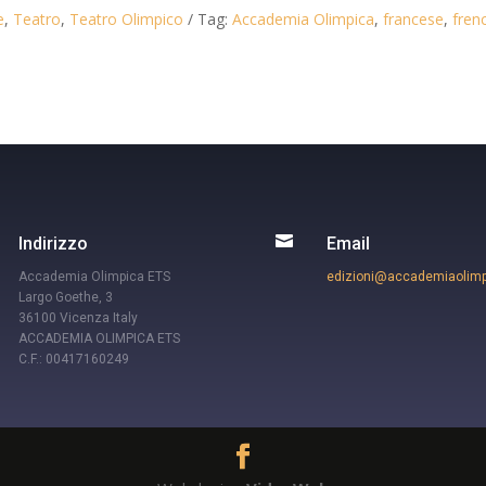
e
,
Teatro
,
Teatro Olimpico
Tag:
Accademia Olimpica
,
francese
,
fren

Indirizzo
Email
Accademia Olimpica ETS
edizioni@accademiaolimpi
Largo Goethe, 3
36100 Vicenza Italy
ACCADEMIA OLIMPICA ETS
C.F.: 00417160249