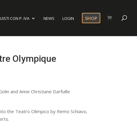
SHOP
ISTI CON P. IVA
NEWS
LOGIN
tre Olympique
olin and Anne Christiane Darfuille
nto the Teatro Olimpico by Remo Schiavo,
erts.