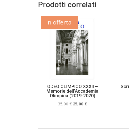
Prodotti correlati
In offerta!
ODEO OLIMPICO XXXII –
Scri
Memorie dell’Accademia
Olimpica (2019-2020)
Il
Il
35,00
€
25,00
€
prezzo
prezzo
originale
attuale
era:
è: