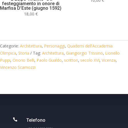
10,00
€
festeggiamento in onore di
Marfisa D’Este (giugno 1592)
18,00
€
Categorie:
Architettura
,
Personaggi
,
Quaderni dell'Accademia
Olimpica
,
Storia
Tag:
Architettura
,
Giangiorgio Trissino
,
Lionello
Puppi
,
Onorio Belli
,
Paolo Gualdo
,
scrittori
,
secolo XVI
,
Vicenza
,
Vincenzo Scamozzi

Telefono