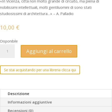
«In Vicenza, città non molto grande di circuito, ma piena di
nobilissimi intellettuali, molti gentiluomini di sono stati
studiosissimi di architettura…» – A. Palladio
10,00
€
Disponibile
Scrittori
Aggiungi al carrello
vicentini
d'architettura
del
Se stai acquistando per una libreria clicca qui
secolo
XVI
quantità
Descrizione
Informazioni aggiuntive
Recensioni (0)