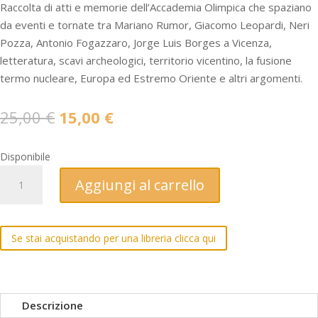
Raccolta di atti e memorie dell’Accademia Olimpica che spaziano
da eventi e tornate tra Mariano Rumor, Giacomo Leopardi, Neri
Pozza, Antonio Fogazzaro, Jorge Luis Borges a Vicenza,
letteratura, scavi archeologici, territorio vicentino, la fusione
termo nucleare, Europa ed Estremo Oriente e altri argomenti.
Il
Il
25,00
€
15,00
€
prezzo
prezzo
originale
attuale
Disponibile
era:
è:
ODEO
Aggiungi al carrello
25,00 €.
15,00 €.
OLIMPICO
XX
-
Se stai acquistando per una libreria clicca qui
Memorie
dell'Accademia
Olimpica
(1987-
Descrizione
1990)