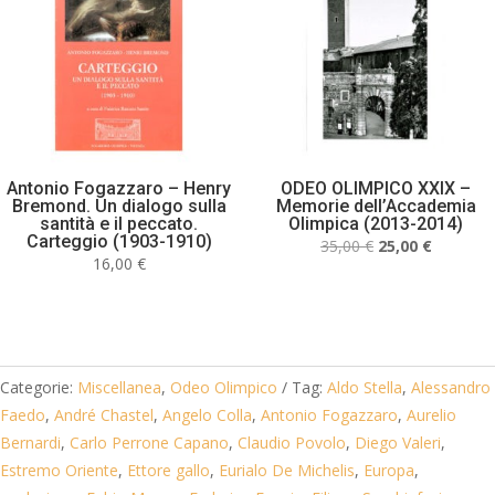
Antonio Fogazzaro – Henry
ODEO OLIMPICO XXIX –
Bremond. Un dialogo sulla
Memorie dell’Accademia
santità e il peccato.
Olimpica (2013-2014)
Carteggio (1903-1910)
Il
Il
35,00
€
25,00
€
16,00
€
prezzo
prezzo
originale
attuale
era:
è:
35,00 €.
25,00 €.
Categorie:
Miscellanea
,
Odeo Olimpico
Tag:
Aldo Stella
,
Alessandro
Faedo
,
André Chastel
,
Angelo Colla
,
Antonio Fogazzaro
,
Aurelio
Bernardi
,
Carlo Perrone Capano
,
Claudio Povolo
,
Diego Valeri
,
Estremo Oriente
,
Ettore gallo
,
Eurialo De Michelis
,
Europa
,