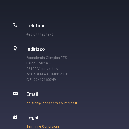

Telefono
+39 0444324376

Indirizzo
Accademia Olimpica ETS
Largo Goethe, 3
36100 Vicenza Italy
ACCADEMIA OLIMPICA ETS
C.F.: 00417160249

Email
edizioni@accademiaolimpica.it

Legal
Termini e Condizioni