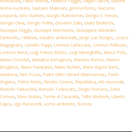
evoluzione
,
Fabio Monza
,
Federico Faggin
,
Filippo Sacchi
,
fusione
termo-nucleare
,
Gaetano Malesani
,
geomorfismo
,
Giacomo
Leopardi
,
Gino Barbieri
,
Giorgio Bartolomei
,
Giorgio E. Ferrari
,
Giorgio Oliva
,
Giorgio Pullini
,
Giovanni Zalin
,
Giulio Bedeschi
,
Giuseppe Faggin
,
Giuseppe Marchesini
,
Giuseppina Ghirardini
Santinello
,
I Milione
,
impatto ambientale
,
Jorge Luis Borges
,
Licisco
Magagnato
,
Lionello Puppi
,
Lorenza Carlassare
,
Lorenzo Pellizzari
,
Lorenzo Renzi
,
Luigi Franco Bottio
,
Luigi Meneghello
,
Marco Polo
,
Maria Cristofari
,
Marialisa Bertagnoni
,
Mariano Rumor
,
Marino
Breganze
,
Mario Pampanin
,
Mario Richter
,
Mario Rigoni Stern
,
medicina
,
Neri Pozza
,
Padre Gilles Gérard Meersseman
,
Paolo
Orgiano
,
Pietro Nonis
,
Renato Cevese
,
Repubblica
,
reti neuronali
,
Rodolfo Pallucchini
,
Romolo Todescato
,
Sergio Romano
,
Sette
Comuni
,
Silvio Giuliari
,
Terme di Caracalla
,
Tullio Motterle
,
Uberto
Capra
,
Ugo Baroncelli
,
uomo-ambiente
,
Vicenza