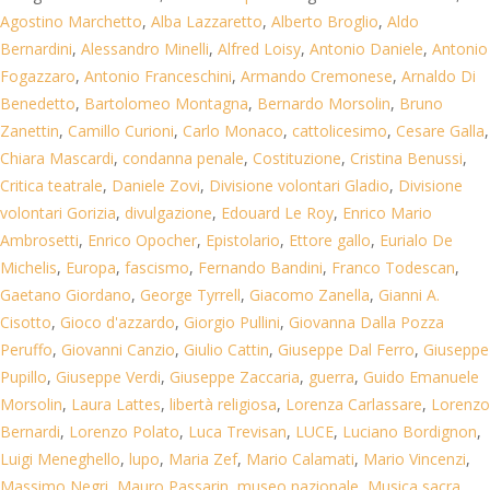
Agostino Marchetto
,
Alba Lazzaretto
,
Alberto Broglio
,
Aldo
Bernardini
,
Alessandro Minelli
,
Alfred Loisy
,
Antonio Daniele
,
Antonio
Fogazzaro
,
Antonio Franceschini
,
Armando Cremonese
,
Arnaldo Di
Benedetto
,
Bartolomeo Montagna
,
Bernardo Morsolin
,
Bruno
Zanettin
,
Camillo Curioni
,
Carlo Monaco
,
cattolicesimo
,
Cesare Galla
,
Chiara Mascardi
,
condanna penale
,
Costituzione
,
Cristina Benussi
,
Critica teatrale
,
Daniele Zovi
,
Divisione volontari Gladio
,
Divisione
volontari Gorizia
,
divulgazione
,
Edouard Le Roy
,
Enrico Mario
Ambrosetti
,
Enrico Opocher
,
Epistolario
,
Ettore gallo
,
Eurialo De
Michelis
,
Europa
,
fascismo
,
Fernando Bandini
,
Franco Todescan
,
Gaetano Giordano
,
George Tyrrell
,
Giacomo Zanella
,
Gianni A.
Cisotto
,
Gioco d'azzardo
,
Giorgio Pullini
,
Giovanna Dalla Pozza
Peruffo
,
Giovanni Canzio
,
Giulio Cattin
,
Giuseppe Dal Ferro
,
Giuseppe
Pupillo
,
Giuseppe Verdi
,
Giuseppe Zaccaria
,
guerra
,
Guido Emanuele
Morsolin
,
Laura Lattes
,
libertà religiosa
,
Lorenza Carlassare
,
Lorenzo
Bernardi
,
Lorenzo Polato
,
Luca Trevisan
,
LUCE
,
Luciano Bordignon
,
Luigi Meneghello
,
lupo
,
Maria Zef
,
Mario Calamati
,
Mario Vincenzi
,
Massimo Negri
,
Mauro Passarin
,
museo nazionale
,
Musica sacra
,