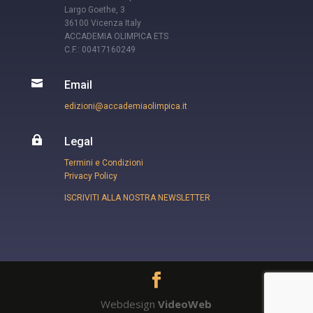
Largo Goethe, 3
36100 Vicenza Italy
ACCADEMIA OLIMPICA ETS
C.F.: 00417160249

Email
edizioni@accademiaolimpica.it

Legal
Termini e Condizioni
Privacy Policy
ISCRIVITI ALLA NOSTRA NEWSLETTER
Webdesign
VideoWeb