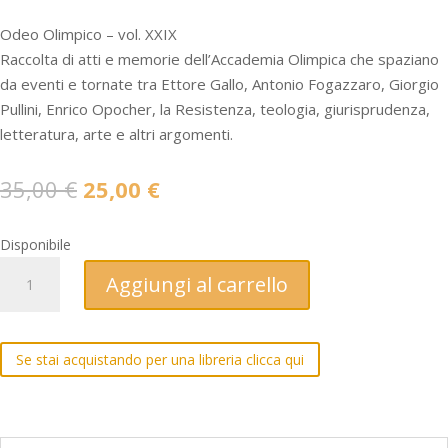
Odeo Olimpico – vol. XXIX
Raccolta di atti e memorie dell’Accademia Olimpica che spaziano
da eventi e tornate tra Ettore Gallo, Antonio Fogazzaro, Giorgio
Pullini, Enrico Opocher, la Resistenza, teologia, giurisprudenza,
letteratura, arte e altri argomenti.
Il
Il
35,00
€
25,00
€
prezzo
prezzo
originale
attuale
Disponibile
era:
è:
ODEO
Aggiungi al carrello
35,00 €.
25,00 €.
OLIMPICO
XXIX
-
Se stai acquistando per una libreria clicca qui
Memorie
dell'Accademia
Olimpica
(2013-