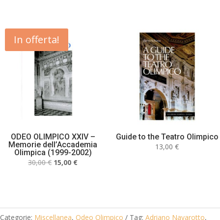
In offerta!
ODEO OLIMPICO XXIV –
Guide to the Teatro Olimpico
Memorie dell’Accademia
13,00
€
Olimpica (1999-2002)
Il
Il
30,00
€
15,00
€
prezzo
prezzo
originale
attuale
era:
è:
30,00 €.
15,00 €.
Categorie:
Miscellanea
,
Odeo Olimpico
Tag:
Adriano Navarotto
,