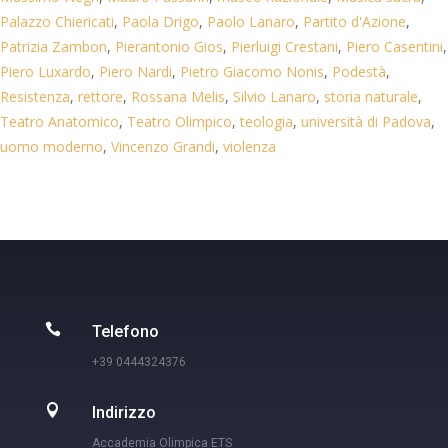
Palazzo Chiericati
,
Paola Drigo
,
Paolo Lanaro
,
Partito d'Azione
,
Patrizia Zambon
,
Pierantonio Gios
,
Pierluigi Crestani
,
Piero Casentini
,
Piero Luxardo
,
Piero Nardi
,
Pietro Giacomo Nonis
,
Podestà
,
Resistenza
,
rettore
,
Rossana Melis
,
Silvio Lanaro
,
storia naturale
,
Teatro Anatomico
,
Teatro Olimpico
,
teologia
,
università di Padova
,
uomo moderno
,
Vincenzo Grandi
,
violenza

Telefono
+39 0444324376

Indirizzo
Accademia Olimpica ETS