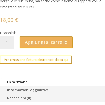
borghi e le sue mura, ma anche come insieme di rapporti con le
circostanti aree rurali.
18,00
€
Disponibile
Spazio
Aggiungi al carrello
urbano
e
potere
Per emissione fattura elettronica clicca qui
politico
a
Vicenza
nel
Descrizione
XIII
Informazioni aggiuntive
secolo
quantità
Recensioni (0)