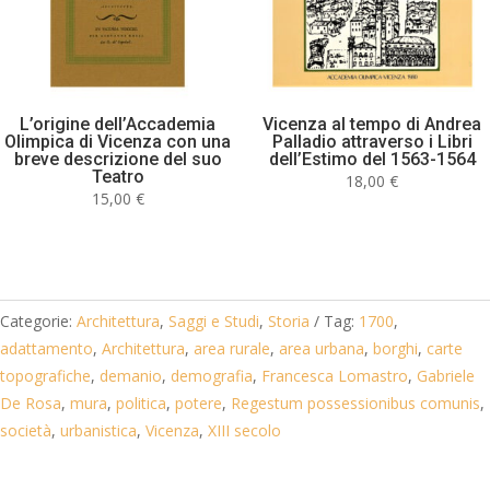
L’origine dell’Accademia
Vicenza al tempo di Andrea
Olimpica di Vicenza con una
Palladio attraverso i Libri
breve descrizione del suo
dell’Estimo del 1563-1564
Teatro
18,00
€
15,00
€
Categorie:
Architettura
,
Saggi e Studi
,
Storia
Tag:
1700
,
adattamento
,
Architettura
,
area rurale
,
area urbana
,
borghi
,
carte
topografiche
,
demanio
,
demografia
,
Francesca Lomastro
,
Gabriele
De Rosa
,
mura
,
politica
,
potere
,
Regestum possessionibus comunis
,
società
,
urbanistica
,
Vicenza
,
XIII secolo