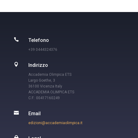

Telefono
+39 0444324376

Indirizzo
Accademia Olimpica ETS
Largo Goethe, 3
36100 Vicenza Italy
ACCADEMIA OLIMPICA ETS
C.F.: 00417160249

Email
edizioni@accademiaolimpica.it
