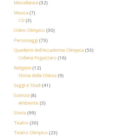
32
Miscellanea
32
prodotti
7
Musica
7
3
prodotti
CD
3
prodotti
30
Odeo Olimpico
30
prodotti
73
Personaggi
73
prodotti
53
Quaderni dell'Accademia Olimpica
53
16
prodotti
Collana Fogazzaro
16
prodotti
12
Religioni
12
prodotti
9
Storia della Chiesa
9
prodotti
41
Saggi e Studi
41
prodotti
8
Scienza
8
prodotti
3
Ambiente
3
prodotti
99
Storia
99
prodotti
30
Teatro
30
prodotti
23
Teatro Olimpico
23