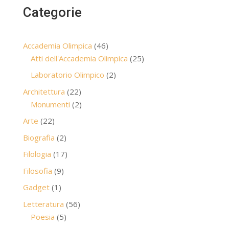
Categorie
46
Accademia Olimpica
46
prodotti
25
Atti dell'Accademia Olimpica
25
prodotti
2
Laboratorio Olimpico
2
prodotti
22
Architettura
22
prodotti
2
Monumenti
2
prodotti
22
Arte
22
prodotti
2
Biografia
2
prodotti
17
Filologia
17
prodotti
9
Filosofia
9
prodotti
1
Gadget
1
prodotto
56
Letteratura
56
5
prodotti
Poesia
5
prodotti