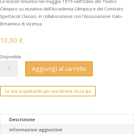
Le lezioni tenutesi nel maggio 1973 nell’Odeo del Teatro
Olimpico su iniziativa dell’Accademia Olimpica e del Comitato
Spettacoli Classici, in collaborazione con l’Associazione Italo-
Britannica di Vicenza.
10,00
€
Disponibile
Teatro
Aggiungi al carrello
Elisabettiano.
Marlowe
-
Se stai acquistando per una libreria clicca qui
Webster
-
Ford
quantità
Descrizione
Informazioni aggiuntive