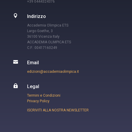
+39 0444324376

Indirizzo
Accademia Olimpica ETS
Largo Goethe, 3
36100 Vicenza Italy
ACCADEMIA OLIMPICA ETS
C.F.: 00417160249

Email
edizioni@accademiaolimpica.it

Legal
Termini e Condizioni
Privacy Policy
ISCRIVITI ALLA NOSTRA NEWSLETTER