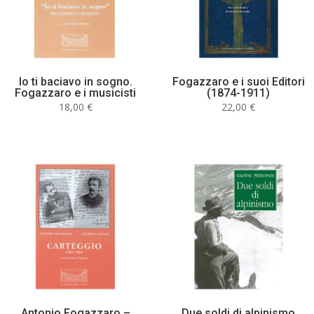
Io ti baciavo in sogno.
Fogazzaro e i suoi Editori
Fogazzaro e i musicisti
(1874-1911)
18,00
€
22,00
€
Antonio Fogazzaro –
Due soldi di alpinismo