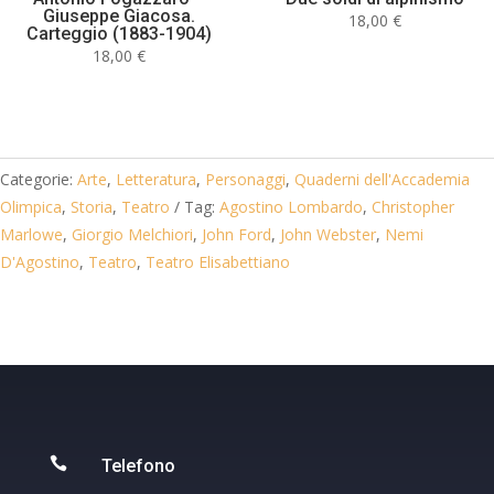
Giuseppe Giacosa.
18,00
€
Carteggio (1883-1904)
18,00
€
Categorie:
Arte
,
Letteratura
,
Personaggi
,
Quaderni dell'Accademia
Olimpica
,
Storia
,
Teatro
Tag:
Agostino Lombardo
,
Christopher
Marlowe
,
Giorgio Melchiori
,
John Ford
,
John Webster
,
Nemi
D'Agostino
,
Teatro
,
Teatro Elisabettiano

Telefono