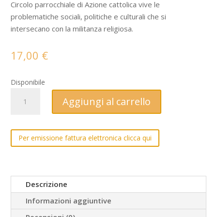
Circolo parrocchiale di Azione cattolica vive le
problematiche sociali, politiche e culturali che si
intersecano con la militanza religiosa.
17,00
€
Disponibile
«Umanesimo
Aggiungi al carrello
apertissimo
è
l'aria
Per emissione fattura elettronica clicca qui
di
S.
Stefano».
quantità
Descrizione
Informazioni aggiuntive
Recensioni (0)