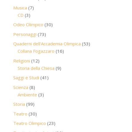
prodotti
7
Musica
7
3
prodotti
CD
3
prodotti
30
Odeo Olimpico
30
prodotti
73
Personaggi
73
prodotti
53
Quaderni dell'Accademia Olimpica
53
16
prodotti
Collana Fogazzaro
16
prodotti
12
Religioni
12
prodotti
9
Storia della Chiesa
9
prodotti
41
Saggi e Studi
41
prodotti
8
Scienza
8
prodotti
3
Ambiente
3
prodotti
99
Storia
99
prodotti
30
Teatro
30
prodotti
23
Teatro Olimpico
23
prodotti