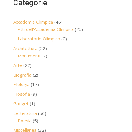
Categorie
46
Accademia Olimpica
46
prodotti
25
Atti dell'Accademia Olimpica
25
prodotti
2
Laboratorio Olimpico
2
prodotti
22
Architettura
22
prodotti
2
Monumenti
2
prodotti
22
Arte
22
prodotti
2
Biografia
2
prodotti
17
Filologia
17
prodotti
9
Filosofia
9
prodotti
1
Gadget
1
prodotto
56
Letteratura
56
5
prodotti
Poesia
5
prodotti
32
Miscellanea
32