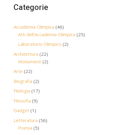
Categorie
46
Accademia Olimpica
46
prodotti
25
Atti dell'Accademia Olimpica
25
prodotti
2
Laboratorio Olimpico
2
prodotti
22
Architettura
22
prodotti
2
Monumenti
2
prodotti
22
Arte
22
prodotti
2
Biografia
2
prodotti
17
Filologia
17
prodotti
9
Filosofia
9
prodotti
1
Gadget
1
prodotto
56
Letteratura
56
5
prodotti
Poesia
5
prodotti