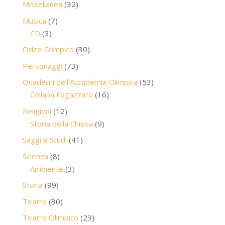
32
Miscellanea
32
prodotti
7
Musica
7
3
prodotti
CD
3
prodotti
30
Odeo Olimpico
30
prodotti
73
Personaggi
73
prodotti
53
Quaderni dell'Accademia Olimpica
53
16
prodotti
Collana Fogazzaro
16
prodotti
12
Religioni
12
prodotti
9
Storia della Chiesa
9
prodotti
41
Saggi e Studi
41
prodotti
8
Scienza
8
prodotti
3
Ambiente
3
prodotti
99
Storia
99
prodotti
30
Teatro
30
prodotti
23
Teatro Olimpico
23