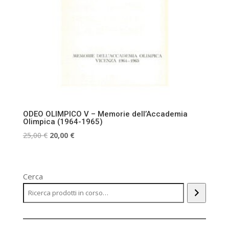
ODEO OLIMPICO V – Memorie dell’Accademia
Olimpica (1964-1965)
Il
Il
25,00
€
20,00
€
prezzo
prezzo
originale
attuale
era:
è:
Cerca
25,00 €.
20,00 €.