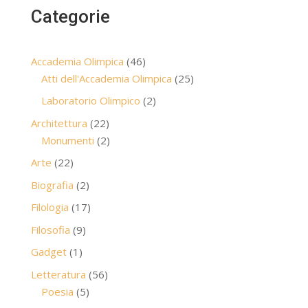
Categorie
46
Accademia Olimpica
46
prodotti
25
Atti dell'Accademia Olimpica
25
prodotti
2
Laboratorio Olimpico
2
prodotti
22
Architettura
22
prodotti
2
Monumenti
2
prodotti
22
Arte
22
prodotti
2
Biografia
2
prodotti
17
Filologia
17
prodotti
9
Filosofia
9
prodotti
1
Gadget
1
prodotto
56
Letteratura
56
5
prodotti
Poesia
5
prodotti