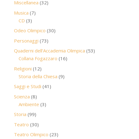
32
Miscellanea
32
prodotti
7
Musica
7
3
prodotti
CD
3
prodotti
30
Odeo Olimpico
30
prodotti
73
Personaggi
73
prodotti
53
Quaderni dell'Accademia Olimpica
53
16
prodotti
Collana Fogazzaro
16
prodotti
12
Religioni
12
prodotti
9
Storia della Chiesa
9
prodotti
41
Saggi e Studi
41
prodotti
8
Scienza
8
prodotti
3
Ambiente
3
prodotti
99
Storia
99
prodotti
30
Teatro
30
prodotti
23
Teatro Olimpico
23