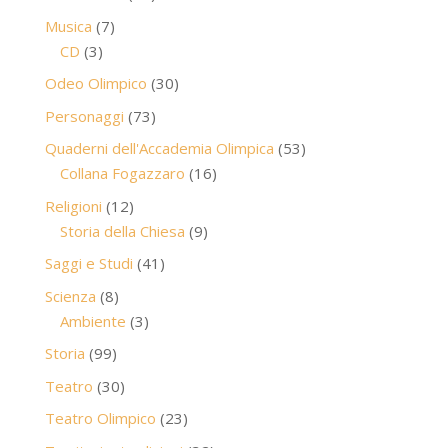
prodotti
7
Musica
7
3
prodotti
CD
3
prodotti
30
Odeo Olimpico
30
prodotti
73
Personaggi
73
prodotti
53
Quaderni dell'Accademia Olimpica
53
16
prodotti
Collana Fogazzaro
16
prodotti
12
Religioni
12
prodotti
9
Storia della Chiesa
9
prodotti
41
Saggi e Studi
41
prodotti
8
Scienza
8
prodotti
3
Ambiente
3
prodotti
99
Storia
99
prodotti
30
Teatro
30
prodotti
23
Teatro Olimpico
23
prodotti