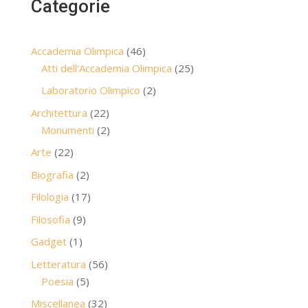
Categorie
46
Accademia Olimpica
46
prodotti
25
Atti dell'Accademia Olimpica
25
prodotti
2
Laboratorio Olimpico
2
prodotti
22
Architettura
22
prodotti
2
Monumenti
2
prodotti
22
Arte
22
prodotti
2
Biografia
2
prodotti
17
Filologia
17
prodotti
9
Filosofia
9
prodotti
1
Gadget
1
prodotto
56
Letteratura
56
5
prodotti
Poesia
5
prodotti
32
Miscellanea
32