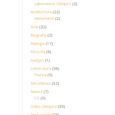
prodotti
2
Laboratorio Olimpico
2
prodotti
22
Architettura
22
prodotti
2
Monumenti
2
prodotti
22
Arte
22
prodotti
2
Biografia
2
prodotti
17
Filologia
17
prodotti
9
Filosofia
9
prodotti
1
Gadget
1
prodotto
56
Letteratura
56
5
prodotti
Poesia
5
prodotti
32
Miscellanea
32
prodotti
7
Musica
7
3
prodotti
CD
3
prodotti
30
Odeo Olimpico
30
prodotti
73
Personaggi
73