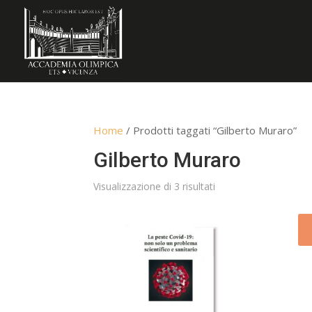
Home
/ Prodotti taggati “Gilberto Muraro”
Gilberto Muraro
Ordina
Visualizzazione di 3 risultati
in
base
al
più
recente