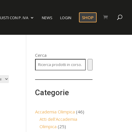
SHOP
ISTI CON P. IVA
NEWS
LOGIN
Cerca
Categorie
46
Accademia Olimpica
46
prodotti
Atti dell'Accademia
25
Olimpica
25