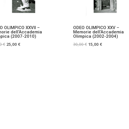
O OLIMPICO XXVII –
ODEO OLIMPICO XXV –
orie dell’Accademia
Memorie dell’Accademia
mpica (2007-2010)
Olimpica (2002-2004)
Il
Il
Il
Il
00
€
25,00
€
30,00
€
15,00
€
prezzo
prezzo
prezzo
prezzo
originale
attuale
originale
attuale
era:
è:
era:
è:
30,00 €.
25,00 €.
30,00 €.
15,00 €.