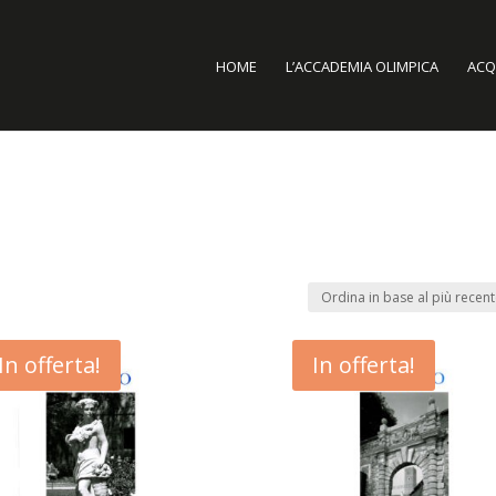
HOME
L’ACCADEMIA OLIMPICA
ACQU
In offerta!
In offerta!