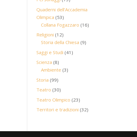
prodotti
Quaderni dell'Accademia
53
Olimpica
53
prodotti
16
Collana Fogazzaro
16
prodotti
12
Religioni
12
prodotti
9
Storia della Chiesa
9
prodotti
41
Saggi e Studi
41
prodotti
8
Scienza
8
prodotti
3
Ambiente
3
prodotti
99
Storia
99
prodotti
30
Teatro
30
prodotti
23
Teatro Olimpico
23
prodotti
32
Territori e tradizioni
32
prodotti