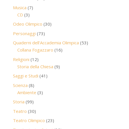
prodotti
7
Musica
7
3
prodotti
CD
3
prodotti
30
Odeo Olimpico
30
prodotti
73
Personaggi
73
prodotti
53
Quaderni dell'Accademia Olimpica
53
16
prodotti
Collana Fogazzaro
16
prodotti
12
Religioni
12
prodotti
9
Storia della Chiesa
9
prodotti
41
Saggi e Studi
41
prodotti
8
Scienza
8
prodotti
3
Ambiente
3
prodotti
99
Storia
99
prodotti
30
Teatro
30
prodotti
23
Teatro Olimpico
23
prodotti