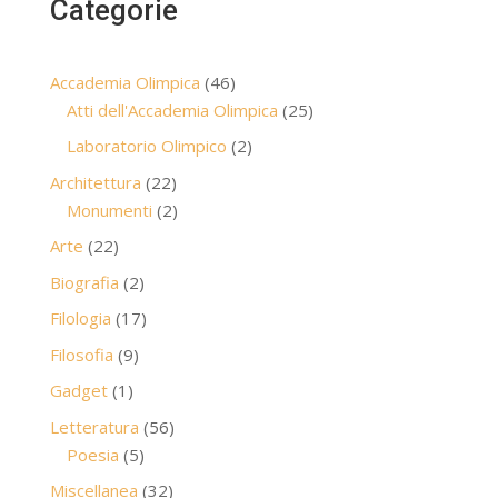
Categorie
46
Accademia Olimpica
46
prodotti
25
Atti dell'Accademia Olimpica
25
prodotti
2
Laboratorio Olimpico
2
prodotti
22
Architettura
22
prodotti
2
Monumenti
2
prodotti
22
Arte
22
prodotti
2
Biografia
2
prodotti
17
Filologia
17
prodotti
9
Filosofia
9
prodotti
1
Gadget
1
prodotto
56
Letteratura
56
5
prodotti
Poesia
5
prodotti
32
Miscellanea
32