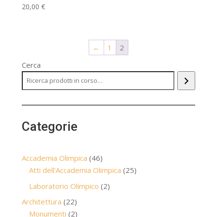
20,00
€
←
1
2
Cerca
Categorie
46
Accademia Olimpica
46
prodotti
25
Atti dell'Accademia Olimpica
25
prodotti
2
Laboratorio Olimpico
2
prodotti
22
Architettura
22
prodotti
2
Monumenti
2