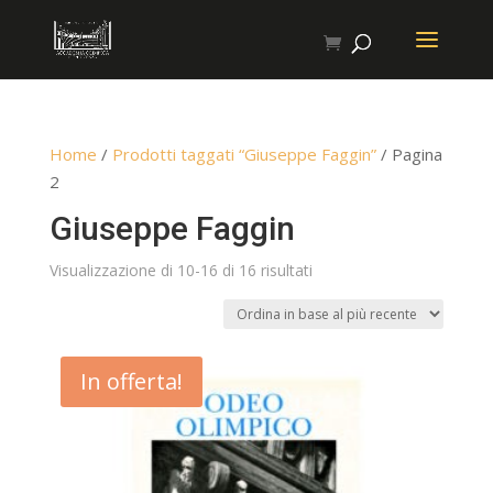
Home
/
Prodotti taggati “Giuseppe Faggin”
/ Pagina
2
Giuseppe Faggin
Ordina
Visualizzazione di 10-16 di 16 risultati
in
base
al
In offerta!
più
recente