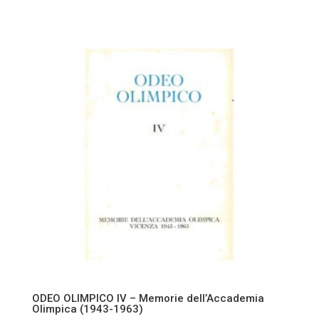
prezzo
prezzo
originale
attuale
era:
è:
25,00 €.
20,00 €.
ODEO OLIMPICO IV – Memorie dell’Accademia
Olimpica (1943-1963)