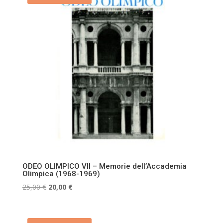
ODEO OLIMPICO VII – Memorie dell’Accademia
Olimpica (1968-1969)
Il
Il
25,00
€
20,00
€
prezzo
prezzo
originale
attuale
era:
è: