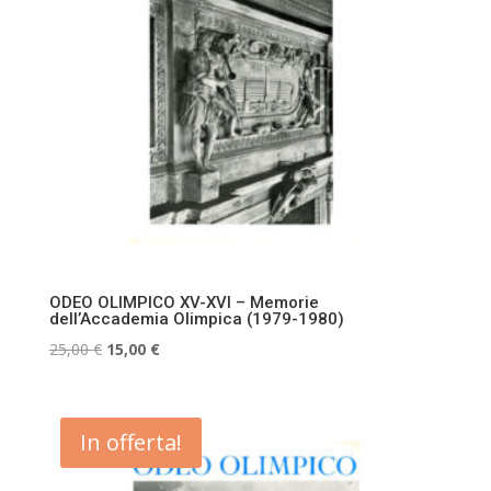
ODEO OLIMPICO XV-XVI – Memorie
dell’Accademia Olimpica (1979-1980)
Il
Il
25,00
€
15,00
€
prezzo
prezzo
originale
attuale
era:
è:
In offerta!
25,00 €.
15,00 €.