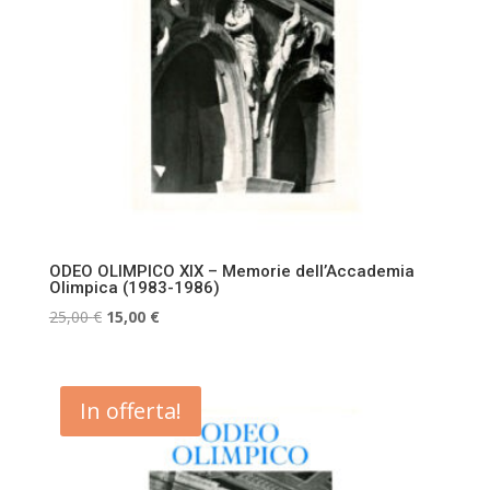
ODEO OLIMPICO XIX – Memorie dell’Accademia
Olimpica (1983-1986)
Il
Il
25,00
€
15,00
€
prezzo
prezzo
originale
attuale
era:
è:
In offerta!
25,00 €.
15,00 €.