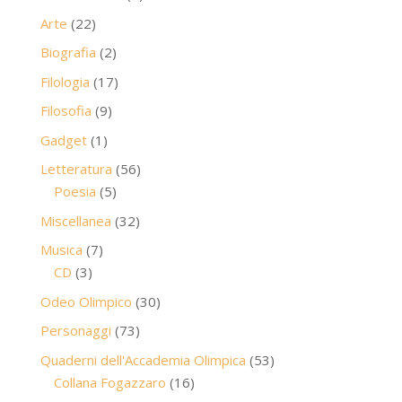
prodotti
22
Arte
22
prodotti
2
Biografia
2
prodotti
17
Filologia
17
prodotti
9
Filosofia
9
prodotti
1
Gadget
1
prodotto
56
Letteratura
56
5
prodotti
Poesia
5
prodotti
32
Miscellanea
32
prodotti
7
Musica
7
3
prodotti
CD
3
prodotti
30
Odeo Olimpico
30
prodotti
73
Personaggi
73
prodotti
53
Quaderni dell'Accademia Olimpica
53
16
prodotti
Collana Fogazzaro
16