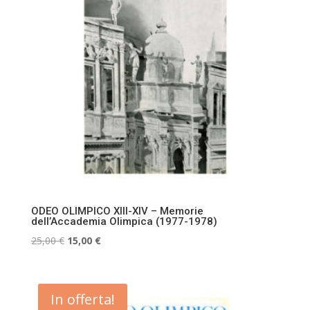
ODEO OLIMPICO XIII-XIV – Memorie
dell’Accademia Olimpica (1977-1978)
Il
Il
25,00
€
15,00
€
prezzo
prezzo
originale
attuale
era:
è:
In offerta!
25,00 €.
15,00 €.