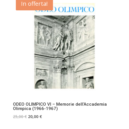
In offerta!
25,00 €.
20,00 €.
ODEO OLIMPICO VI – Memorie dell’Accademia
Olimpica (1966-1967)
Il
Il
25,00
€
20,00
€
prezzo
prezzo