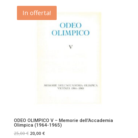
originale
attuale
era:
è:
In offerta!
25,00 €.
20,00 €.
ODEO OLIMPICO V – Memorie dell’Accademia
Olimpica (1964-1965)
Il
Il
25,00
€
20,00
€