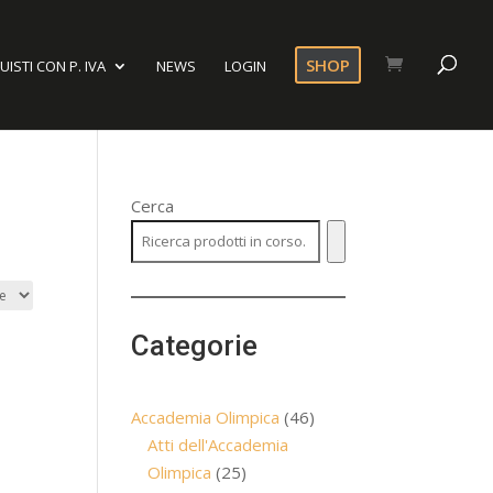
SHOP
ISTI CON P. IVA
NEWS
LOGIN
Cerca
Categorie
46
Accademia Olimpica
46
prodotti
Atti dell'Accademia
25
Olimpica
25