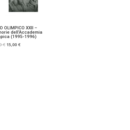
O OLIMPICO XXII –
orie dell’Accademia
mpica (1995-1996)
Il
Il
00
€
15,00
€
prezzo
prezzo
originale
attuale
era:
è:
25,00 €.
15,00 €.