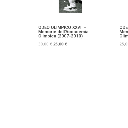
ODEO OLIMPICO XXVII –
ODE
Memorie dell’Accademia
Mem
Olimpica (2007-2010)
Oli
Il
Il
30,00
€
25,00
€
25,
prezzo
prezzo
originale
attuale
era:
è:
30,00 €.
25,00 €.