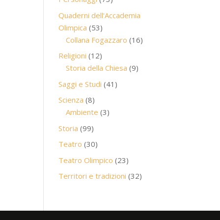
prodotti
Quaderni dell'Accademia
53
Olimpica
53
prodotti
16
Collana Fogazzaro
16
prodotti
12
Religioni
12
prodotti
9
Storia della Chiesa
9
prodotti
41
Saggi e Studi
41
prodotti
8
Scienza
8
prodotti
3
Ambiente
3
prodotti
99
Storia
99
prodotti
30
Teatro
30
prodotti
23
Teatro Olimpico
23
prodotti
32
Territori e tradizioni
32
prodotti