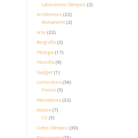
prodotti
2
Laboratorio Olimpico
2
prodotti
22
Architettura
22
prodotti
2
Monumenti
2
prodotti
22
Arte
22
prodotti
2
Biografia
2
prodotti
17
Filologia
17
prodotti
9
Filosofia
9
prodotti
1
Gadget
1
prodotto
56
Letteratura
56
5
prodotti
Poesia
5
prodotti
32
Miscellanea
32
prodotti
7
Musica
7
3
prodotti
CD
3
prodotti
30
Odeo Olimpico
30
prodotti
73
Personaggi
73