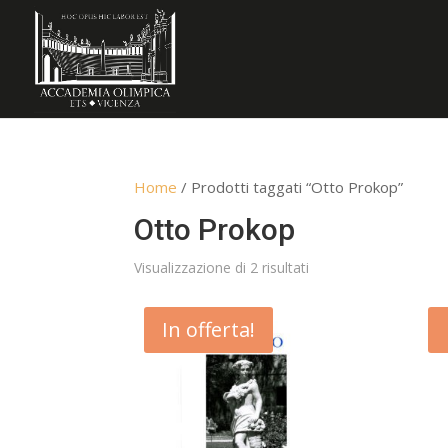
Home
/ Prodotti taggati “Otto Prokop”
Otto Prokop
Ordina
Visualizzazione di 2 risultati
in
base
In offerta!
al
più
recente