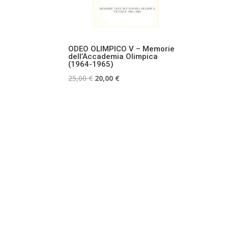
ODEO OLIMPICO V – Memorie
dell’Accademia Olimpica
(1964-1965)
Il
Il
25,00
€
20,00
€
prezzo
prezzo
originale
attuale
era:
è:
25,00 €.
20,00 €.