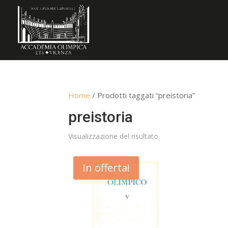
Home
/ Prodotti taggati “preistoria”
preistoria
Visualizzazione del risultato
In offerta!