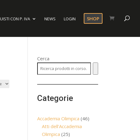
SHOP
ISTI CON P. IVA
NEWS
LOGIN
Cerca
Categorie
46
Accademia Olimpica
46
prodotti
Atti dell'Accademia
25
Olimpica
25