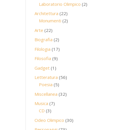
prodotti
2
Laboratorio Olimpico
2
prodotti
22
Architettura
22
prodotti
2
Monumenti
2
prodotti
22
Arte
22
prodotti
2
Biografia
2
prodotti
17
Filologia
17
prodotti
9
Filosofia
9
prodotti
1
Gadget
1
prodotto
56
Letteratura
56
5
prodotti
Poesia
5
prodotti
32
Miscellanea
32
prodotti
7
Musica
7
3
prodotti
CD
3
prodotti
30
Odeo Olimpico
30
prodotti
73
Personaggi
73