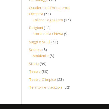
prodotti
Quaderni dell'Accademia
53
Olimpica
53
prodotti
16
Collana Fogazzaro
16
prodotti
12
Religioni
12
prodotti
9
Storia della Chiesa
9
prodotti
41
Saggi e Studi
41
prodotti
8
Scienza
8
prodotti
3
Ambiente
3
prodotti
99
Storia
99
prodotti
30
Teatro
30
prodotti
23
Teatro Olimpico
23
prodotti
32
Territori e tradizioni
32
prodotti