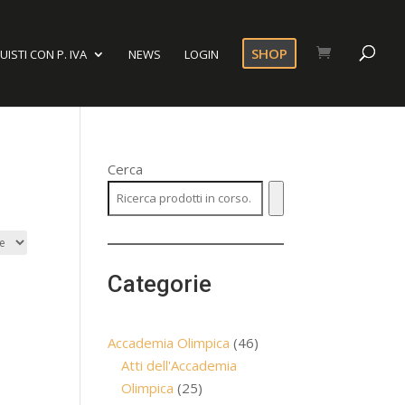
SHOP
ISTI CON P. IVA
NEWS
LOGIN
Cerca
Categorie
46
Accademia Olimpica
46
prodotti
Atti dell'Accademia
25
Olimpica
25