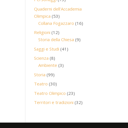
prodotti
Quaderni dell'Accademia
53
Olimpica
53
prodotti
16
Collana Fogazzaro
16
prodotti
12
Religioni
12
prodotti
9
Storia della Chiesa
9
prodotti
41
Saggi e Studi
41
prodotti
8
Scienza
8
prodotti
3
Ambiente
3
prodotti
99
Storia
99
prodotti
30
Teatro
30
prodotti
23
Teatro Olimpico
23
prodotti
32
Territori e tradizioni
32
prodotti