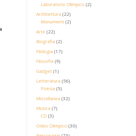
prodotti
2
Laboratorio Olimpico
2
prodotti
22
Architettura
22
prodotti
2
Monumenti
2
prodotti
a
22
Arte
22
prodotti
2
Biografia
2
prodotti
17
Filologia
17
prodotti
9
Filosofia
9
prodotti
1
Gadget
1
prodotto
56
Letteratura
56
5
prodotti
Poesia
5
prodotti
32
Miscellanea
32
prodotti
7
Musica
7
3
prodotti
CD
3
prodotti
30
Odeo Olimpico
30
prodotti
73
Personaggi
73