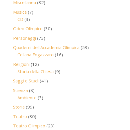
32
Miscellanea
32
prodotti
7
Musica
7
3
prodotti
CD
3
prodotti
30
Odeo Olimpico
30
prodotti
73
Personaggi
73
prodotti
53
Quaderni dell'Accademia Olimpica
53
16
prodotti
Collana Fogazzaro
16
prodotti
12
Religioni
12
prodotti
9
Storia della Chiesa
9
prodotti
41
Saggi e Studi
41
prodotti
8
Scienza
8
prodotti
3
Ambiente
3
prodotti
99
Storia
99
prodotti
30
Teatro
30
prodotti
23
Teatro Olimpico
23