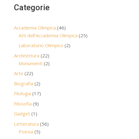
Categorie
46
Accademia Olimpica
46
prodotti
25
Atti dell'Accademia Olimpica
25
prodotti
2
Laboratorio Olimpico
2
prodotti
22
Architettura
22
prodotti
2
Monumenti
2
prodotti
22
Arte
22
prodotti
2
Biografia
2
prodotti
17
Filologia
17
prodotti
9
Filosofia
9
prodotti
1
Gadget
1
prodotto
56
Letteratura
56
5
prodotti
Poesia
5
prodotti