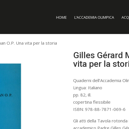
HOME
L’ACCADEMIA OLIMPICA
ACQU
n O.P. Una vita per la storia
Gilles Gérard
vita per la stor
Quaderni dell’Accademia Oli
Lingua: Italiano
pp. 82, ill.
copertina flessibile
ISBN: 978-88-7871-069-6
Gli atti della Tavola rotonda
accademico Padre Gilles Gér