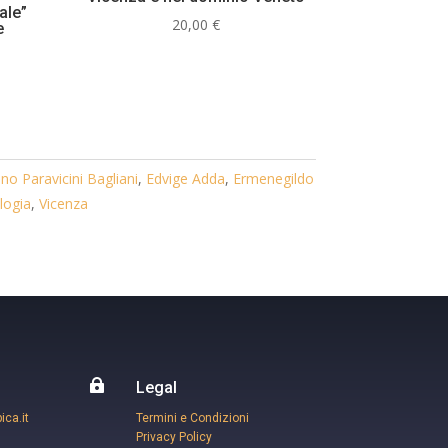
ale”
20,00
€
e
no Paravicini Bagliani
,
Edvige Adda
,
Ermenegildo
logia
,
Vicenza

Legal
ca.it
Termini e Condizioni
Privacy Policy