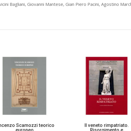
icini Bagliani, Giovanni Mantese, Gian Piero Pacini, Agostino Marc
ncenzo Scamozzi teorico
Il veneto rimpatriato.
europeo
Risorgimento e