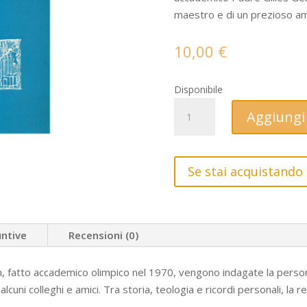
maestro e di un prezioso am
10,00
€
Disponibile
Gilles
Aggiungi 
Gérard
Meersseman
O.P.
Se stai acquistando 
Una
vita
per
la
untive
Recensioni (0)
storia
quantità
fatto accademico olimpico nel 1970, vengono indagate la persona
 alcuni colleghi e amici. Tra storia, teologia e ricordi personali, la 