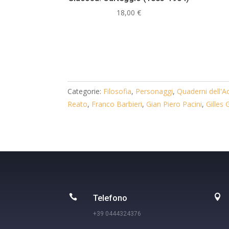
18,00
€
Categorie:
Filosofia
,
Personaggi
,
Quaderni dell'
Reato
,
Franco Barbieri
,
Gian Piero Pacini
,
Gilles


Telefono
+39 0444324376