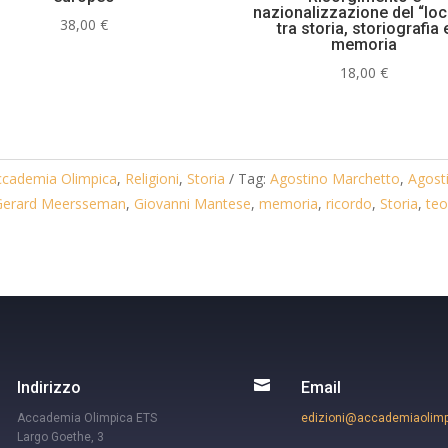
nazionalizzazione del “loc
38,00
€
tra storia, storiografia 
memoria
18,00
€
Accademia Olimpica
,
Religioni
,
Storia
Tag:
Agostino Marchetto
,
Agosti
 Gerard Meersseman
,
Giovanni Mantese
,
memoria
,
ricordo
,
Storia
,
teo

Indirizzo
Email
Accademia Olimpica ETS
edizioni@accademiaolimpi
Largo Goethe, 3