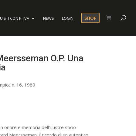
SHOP
ISTI CON P. IVA
NEWS
LOGIN
 Meersseman O.P. Una
ia
mpica n. 16, 1989
 in onore e memoria dell’illustre socio
ard Meersseman: il ricordo di un autentico