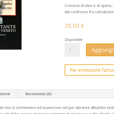
Crocevia di idee e di opere, 
del confronto fra cattolicesi
20,00
€
Disponibile
La
Aggiungi 
Riforma
protestante
a
Per emissione fattur
Vicenza
e
nel
dominio
untive
Recensioni (0)
Veneto
quantità
iste non si contennero ed esaurirono nel pur vibrante dibattito te
 artistiche, nuove imprese commerciali. Vicenza e, sullo sfondo, i