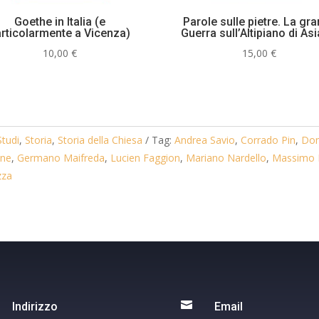
Goethe in Italia (e
Parole sulle pietre. La gr
rticolarmente a Vicenza)
Guerra sull’Altipiano di As
10,00
€
15,00
€
Studi
,
Storia
,
Storia della Chiesa
Tag:
Andrea Savio
,
Corrado Pin
,
Dom
ene
,
Germano Maifreda
,
Lucien Faggion
,
Mariano Nardello
,
Massimo 
zza

Indirizzo
Email