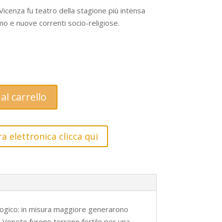
Vicenza fu teatro della stagione più intensa
mo e nuove correnti socio-religiose.
al carrello
a elettronica clicca qui
ologico: in misura maggiore generarono
l Veneto furono terreno fertile per una