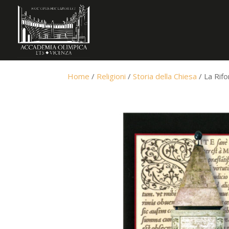
Home
/
Religioni
/
Storia della Chiesa
/ La Rif