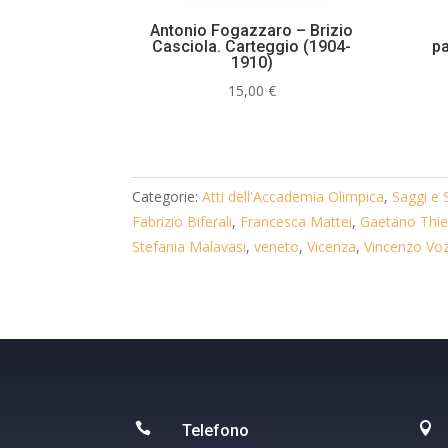
Antonio Fogazzaro – Brizio
Casciola. Carteggio (1904-
pa
1910)
15,00
€
Categorie:
Atti dell'Accademia Olimpica
,
Saggi e 
Fabrizio Biferali
,
Francesca Mattei
,
Gaetano Thi
Stefania Malavasi
,
veneto
,
Vicenza
,
Vincenzo Vo


Telefono