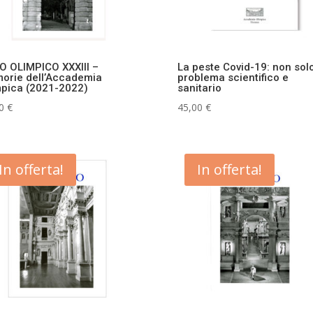
O OLIMPICO XXXIII –
La peste Covid-19: non sol
orie dell’Accademia
problema scientifico e
mpica (2021-2022)
sanitario
00
€
45,00
€
In offerta!
In offerta!