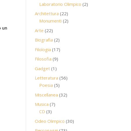
prodotti
2
Laboratorio Olimpico
2
prodotti
22
Architettura
22
prodotti
2
Monumenti
2
prodotti
o un
22
Arte
22
prodotti
2
Biografia
2
prodotti
17
Filologia
17
prodotti
9
Filosofia
9
prodotti
1
Gadget
1
prodotto
56
Letteratura
56
5
prodotti
Poesia
5
prodotti
32
Miscellanea
32
prodotti
7
Musica
7
3
prodotti
CD
3
prodotti
30
Odeo Olimpico
30
prodotti
73
Personaggi
73