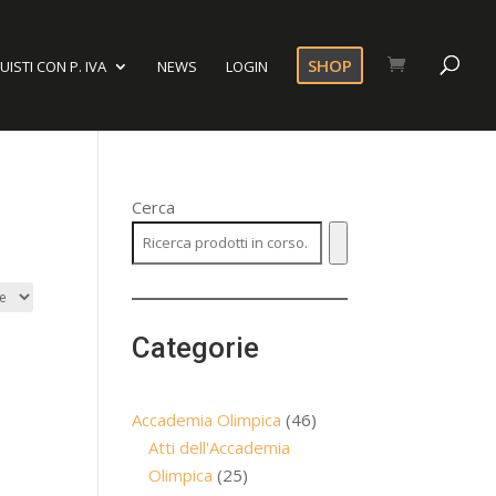
SHOP
ISTI CON P. IVA
NEWS
LOGIN
Cerca
Categorie
46
Accademia Olimpica
46
prodotti
Atti dell'Accademia
25
Olimpica
25