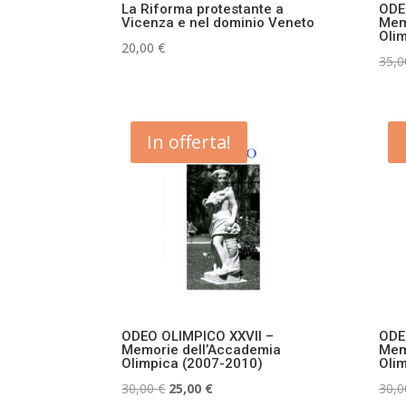
La Riforma protestante a
ODE
Vicenza e nel dominio Veneto
Mem
Oli
20,00
€
35,
In offerta!
ODEO OLIMPICO XXVII –
ODE
Memorie dell’Accademia
Mem
Olimpica (2007-2010)
Oli
Il
Il
30,00
€
25,00
€
30,