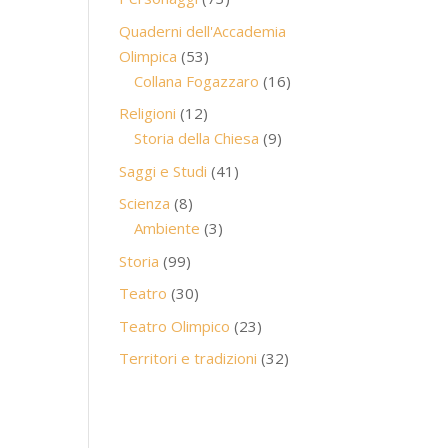
prodotti
Quaderni dell'Accademia
53
Olimpica
53
prodotti
16
Collana Fogazzaro
16
prodotti
12
Religioni
12
prodotti
9
Storia della Chiesa
9
prodotti
41
Saggi e Studi
41
prodotti
8
Scienza
8
prodotti
3
Ambiente
3
prodotti
99
Storia
99
prodotti
30
Teatro
30
prodotti
23
Teatro Olimpico
23
prodotti
32
Territori e tradizioni
32
prodotti