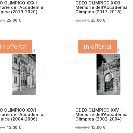
O OLIMPICO XXXII –
ODEO OLIMPICO XXXI –
orie dell’Accademia
Memorie dell’Accademia
mpica (2019-2020)
Olimpica (2017-2018)
Il
Il
Il
Il
00
€
25,00
€
35,00
€
25,00
€
prezzo
prezzo
prezzo
prezzo
originale
attuale
originale
attuale
era:
è:
era:
è:
In offerta!
In offerta!
35,00 €.
25,00 €.
35,00 €.
25,00 €.
O OLIMPICO XXVI –
ODEO OLIMPICO XXV –
orie dell’Accademia
Memorie dell’Accademia
mpica (2004-2006)
Olimpica (2002-2004)
Il
Il
Il
Il
00
€
15,00
€
30,00
€
15,00
€