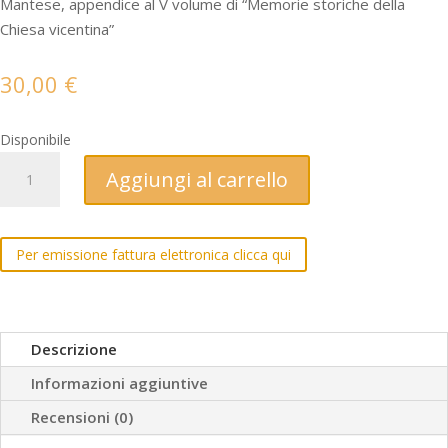
Mantese, appendice al V volume di “Memorie storiche della
Chiesa vicentina”
30,00
€
Disponibile
Memorie
Aggiungi al carrello
storiche
della
Chiesa
Per emissione fattura elettronica clicca qui
vicentina
-
vol.
V
Descrizione
Appendice
Informazioni aggiuntive
quantità
Recensioni (0)