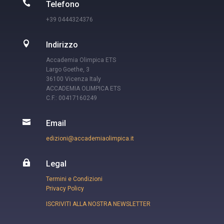

Telefono
+39 0444324376

Indirizzo
Accademia Olimpica ETS
Largo Goethe, 3
36100 Vicenza Italy
ACCADEMIA OLIMPICA ETS
C.F.: 00417160249

Email
edizioni@accademiaolimpica.it

Legal
Termini e Condizioni
Privacy Policy
ISCRIVITI ALLA NOSTRA NEWSLETTER