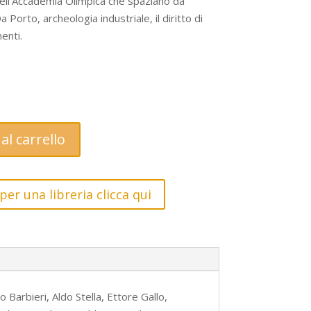
dell’Accademia Olimpica che spaziano da
a Porto, archeologia industriale, il diritto di
menti.
zzo
uale
al carrello
00 €.
per una libreria clicca qui
 Barbieri, Aldo Stella, Ettore Gallo,