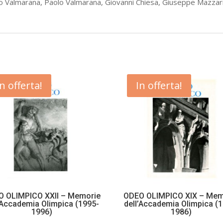
elo Valmarana, Paolo Valmarana, Giovanni Chiesa, Giuseppe Mazzari
(Copia)
quantità
In offerta!
In offerta!
 OLIMPICO XXII – Memorie
ODEO OLIMPICO XIX – Mem
’Accademia Olimpica (1995-
dell’Accademia Olimpica (
1996)
1986)