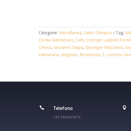
Categorie:
Miscellanea
,
Odeo Olimpico
Tag:
Ald
Cecilia Salmistraro
,
Celti
,
Cristoph Luitpold From
Chiesa
,
Giovanni Zaupa
,
Giuseppe Mazzariol
,
Giu
Valmarana
,
religione
,
Resistenza
,
S. Lorenzo Gius


Telefono
+39 0444324376