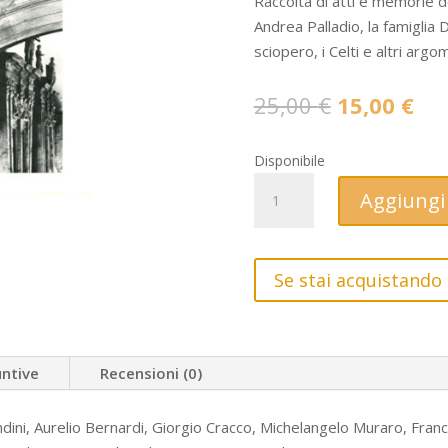
Raccolta di atti e memorie 
Andrea Palladio, la famiglia D
sciopero, i Celti e altri argo
Il
Il
25,00
€
15,00
€
prezzo
pre
originale
att
Disponibile
era:
è:
ODEO
Aggiungi 
25,00 €.
15,
OLIMPICO
XVII-
XVIII
Se stai acquistando 
-
Memorie
dell'Accademia
Olimpica
untive
Recensioni (0)
(1981-
1982)
dini, Aurelio Bernardi, Giorgio Cracco, Michelangelo Muraro, Franco
(Copia)