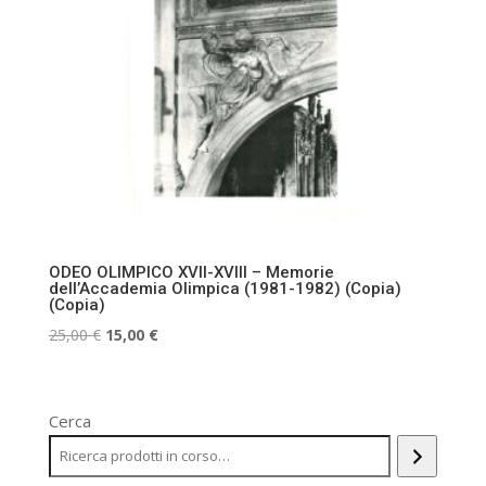
ODEO OLIMPICO XVII-XVIII – Memorie
dell’Accademia Olimpica (1981-1982) (Copia)
(Copia)
Il
Il
25,00
€
15,00
€
prezzo
prezzo
originale
attuale
era:
è:
Cerca
25,00 €.
15,00 €.