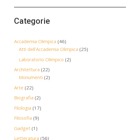
Categorie
46
Accademia Olimpica
46
prodotti
25
Atti dell'Accademia Olimpica
25
prodotti
2
Laboratorio Olimpico
2
prodotti
22
Architettura
22
prodotti
2
Monumenti
2
prodotti
22
Arte
22
prodotti
2
Biografia
2
prodotti
17
Filologia
17
prodotti
9
Filosofia
9
prodotti
1
Gadget
1
prodotto
56
Letteratura
56