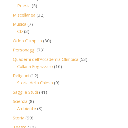
5
prodotti
Poesia
5
prodotti
32
Miscellanea
32
prodotti
7
Musica
7
3
prodotti
CD
3
prodotti
30
Odeo Olimpico
30
prodotti
73
Personaggi
73
prodotti
53
Quaderni dell'Accademia Olimpica
53
16
prodotti
Collana Fogazzaro
16
prodotti
12
Religioni
12
prodotti
9
Storia della Chiesa
9
prodotti
41
Saggi e Studi
41
prodotti
8
Scienza
8
prodotti
3
Ambiente
3
prodotti
99
Storia
99
prodotti
30
Teatro
30