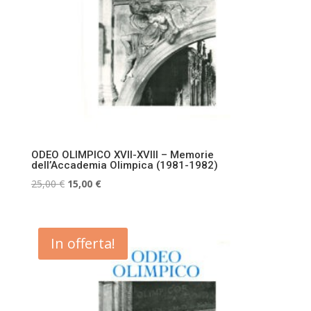
ODEO OLIMPICO XVII-XVIII – Memorie
dell’Accademia Olimpica (1981-1982)
Il
Il
25,00
€
15,00
€
prezzo
prezzo
originale
attuale
era:
è:
In offerta!
25,00 €.
15,00 €.