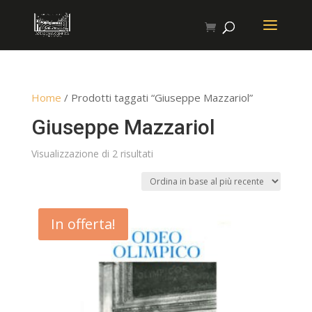
Home
/ Prodotti taggati “Giuseppe Mazzariol”
Giuseppe Mazzariol
Ordina
Visualizzazione di 2 risultati
in
base
al
In offerta!
più
recente