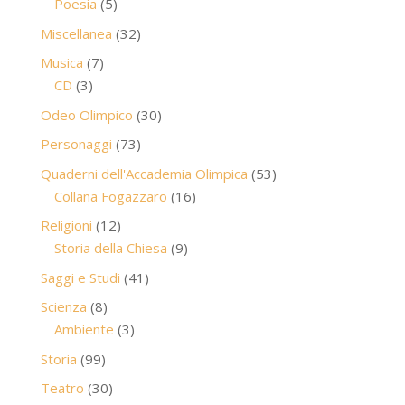
5
prodotti
Poesia
5
prodotti
32
Miscellanea
32
prodotti
7
Musica
7
3
prodotti
CD
3
prodotti
30
Odeo Olimpico
30
prodotti
73
Personaggi
73
prodotti
53
Quaderni dell'Accademia Olimpica
53
16
prodotti
Collana Fogazzaro
16
prodotti
12
Religioni
12
prodotti
9
Storia della Chiesa
9
prodotti
41
Saggi e Studi
41
prodotti
8
Scienza
8
prodotti
3
Ambiente
3
prodotti
99
Storia
99
prodotti
30
Teatro
30