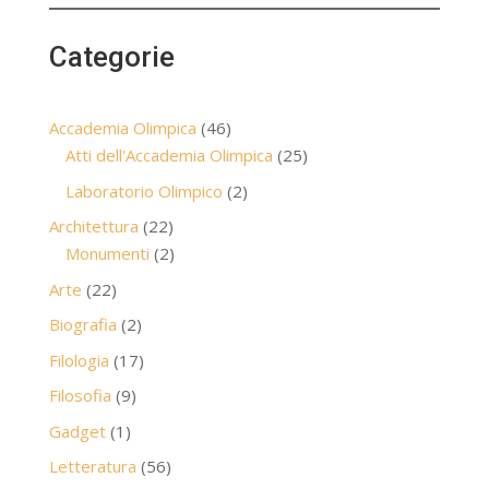
Categorie
46
Accademia Olimpica
46
prodotti
25
Atti dell'Accademia Olimpica
25
prodotti
2
Laboratorio Olimpico
2
prodotti
22
Architettura
22
prodotti
2
Monumenti
2
prodotti
22
Arte
22
prodotti
2
Biografia
2
prodotti
17
Filologia
17
prodotti
9
Filosofia
9
prodotti
1
Gadget
1
prodotto
56
Letteratura
56