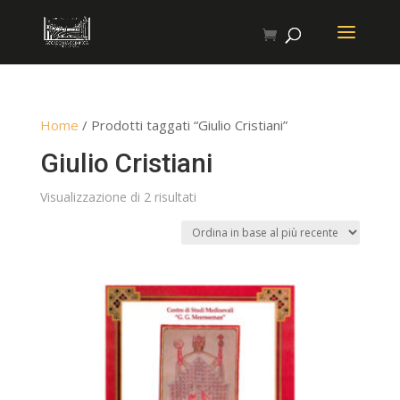
Home
/ Prodotti taggati “Giulio Cristiani”
Giulio Cristiani
Ordina
Visualizzazione di 2 risultati
in
base
al
più
recente