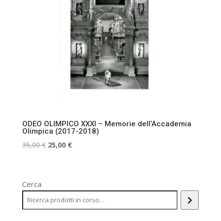
ODEO OLIMPICO XXXI – Memorie dell’Accademia
Olimpica (2017-2018)
Il
Il
35,00
€
25,00
€
prezzo
prezzo
originale
attuale
era:
è:
Cerca
35,00 €.
25,00 €.