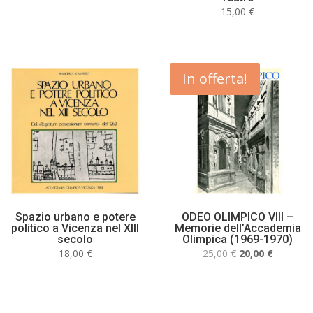
15,00
€
In offerta!
Spazio urbano e potere
ODEO OLIMPICO VIII –
politico a Vicenza nel XIII
Memorie dell’Accademia
secolo
Olimpica (1969-1970)
Il
Il
18,00
€
25,00
€
20,00
€
prezzo
prezzo
originale
attuale
era:
è: