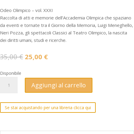
Odeo Olimpico – vol. XXXI
Raccolta di atti e memorie dell’Accademia Olimpica che spaziano
da eventi e tornate tra il Giorno della Memoria, Luigi Meneghello,
Neri Pozza, gli spettacoli Classici al Teatro Olimpico, la nascita
dei diritti umani, studi e ricerche.
Il
Il
35,00
€
25,00
€
prezzo
prezzo
originale
attuale
Disponibile
era:
è:
ODEO
Aggiungi al carrello
35,00 €.
25,00 €.
OLIMPICO
XXXI
-
Se stai acquistando per una libreria clicca qui
Memorie
dell'Accademia
Olimpica
(2017-