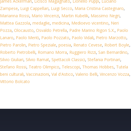
James Ackerman
,
Licisco Magagnato
,
Lionello Puppi
,
Luciano
Zampese
,
Luigi Cappellari
,
Luigi Secco
,
Maria Cristina Castegnaro
,
Marianna Rossi
,
Mario Vincenzi
,
Martin Kubelik
,
Massimo Negri
,
Mattea Gazzola
,
medaglie
,
medicina
,
Medioevo vicentino
,
Neri
Pozza
,
Olocausto
,
Osvaldo Petrella
,
Padre Marino Rigon S.X.
,
Paolo
Lanaro
,
Paolo Menti
,
Paolo Pozzato
,
Paolo Vidali
,
Pietro Marzotto
,
Pietro Parolin
,
Pietro Speziale
,
poesia
,
Renato Cevese
,
Robert Boyle
,
Roberto Pietrobelli
,
Romano Morra
,
Ruggiero Rizzi
,
San Bernardino
,
Silvio Giuliari
,
Silvio Ramat
,
Spettacoli Classici
,
Stefania Portinari
,
Stefano Rossi
,
Teatro Olimpico
,
Telescopi
,
Thomas Hobbes
,
Tutela
beni culturali
,
Vaccinazioni
,
Val d'Astico
,
Valerio Belli
,
Vincenzo Vozza
,
Vittorio Bolcato