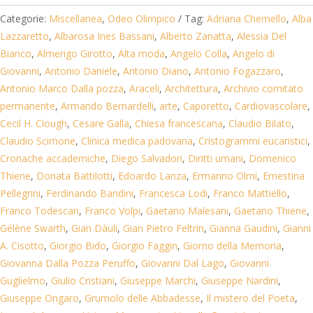
25,00 €.
20,00 €.
Categorie:
Miscellanea
,
Odeo Olimpico
Tag:
Adriana Chemello
,
Alba
Lazzaretto
,
Albarosa Ines Bassani
,
Alberto Zanatta
,
Alessia Del
Bianco
,
Almerigo Girotto
,
Alta moda
,
Angelo Colla
,
Angelo di
Giovanni
,
Antonio Daniele
,
Antonio Diano
,
Antonio Fogazzaro
,
Antonio Marco Dalla pozza
,
Araceli
,
Architettura
,
Archivio comitato
permanente
,
Armando Bernardelli
,
arte
,
Caporetto
,
Cardiovascolare
,
Cecil H. Clough
,
Cesare Galla
,
Chiesa francescana
,
Claudio Bilato
,
Claudio Scimone
,
Clinica medica padovana
,
Cristogrammi eucaristici
,
Cronache accademiche
,
Diego Salvadori
,
Diritti umani
,
Domenico
Thiene
,
Donata Battilotti
,
Edoardo Lanza
,
Ermanno Olmi
,
Ernestina
Pellegrini
,
Ferdinando Bandini
,
Francesca Lodi
,
Franco Mattiello
,
Franco Todescan
,
Franco Volpi
,
Gaetano Malesani
,
Gaetano Thiene
,
Gélène Swarth
,
Gian Dàuli
,
Gian Pietro Feltrin
,
Gianna Gaudini
,
Gianni
A. Cisotto
,
Giorgio Bido
,
Giorgio Faggin
,
Giorno della Memoria
,
Giovanna Dalla Pozza Peruffo
,
Giovanni Dal Lago
,
Giovanni
Guglielmo
,
Giulio Cristiani
,
Giuseppe Marchi
,
Giuseppe Nardini
,
Giuseppe Ongaro
,
Grumolo delle Abbadesse
,
Il mistero del Poeta
,