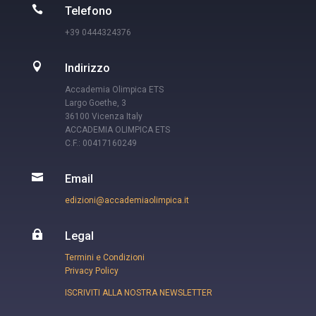

Telefono
+39 0444324376

Indirizzo
Accademia Olimpica ETS
Largo Goethe, 3
36100 Vicenza Italy
ACCADEMIA OLIMPICA ETS
C.F.: 00417160249

Email
edizioni@accademiaolimpica.it

Legal
Termini e Condizioni
Privacy Policy
ISCRIVITI ALLA NOSTRA NEWSLETTER