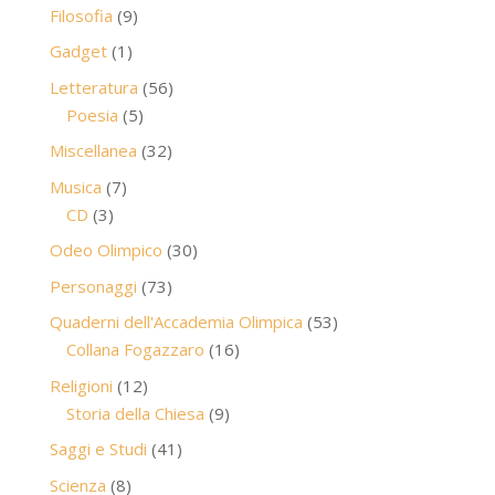
prodotti
9
Filosofia
9
prodotti
1
Gadget
1
prodotto
56
Letteratura
56
5
prodotti
Poesia
5
prodotti
32
Miscellanea
32
prodotti
7
Musica
7
3
prodotti
CD
3
prodotti
30
Odeo Olimpico
30
prodotti
73
Personaggi
73
prodotti
53
Quaderni dell'Accademia Olimpica
53
16
prodotti
Collana Fogazzaro
16
prodotti
12
Religioni
12
prodotti
9
Storia della Chiesa
9
prodotti
41
Saggi e Studi
41
prodotti
8
Scienza
8