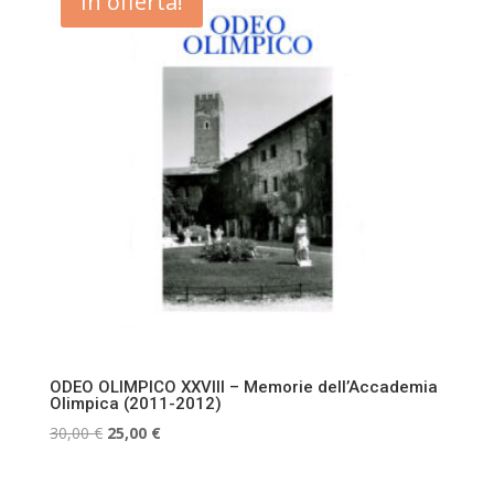
In offerta!
35,00 €.
25,00 €.
ODEO OLIMPICO XXVIII – Memorie dell’Accademia
Olimpica (2011-2012)
Il
Il
30,00
€
25,00
€
prezzo
prezzo
originale
attuale