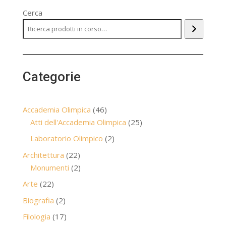
era:
è:
Cerca
30,00 €.
25,00 €.
Categorie
46
Accademia Olimpica
46
prodotti
25
Atti dell'Accademia Olimpica
25
prodotti
2
Laboratorio Olimpico
2
prodotti
22
Architettura
22
prodotti
2
Monumenti
2
prodotti
22
Arte
22
prodotti
2
Biografia
2
prodotti
17
Filologia
17