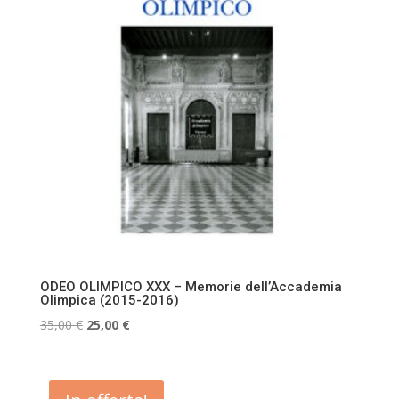
ODEO OLIMPICO XXX – Memorie dell’Accademia
Olimpica (2015-2016)
Il
Il
35,00
€
25,00
€
prezzo
prezzo
originale
attuale
era:
è: