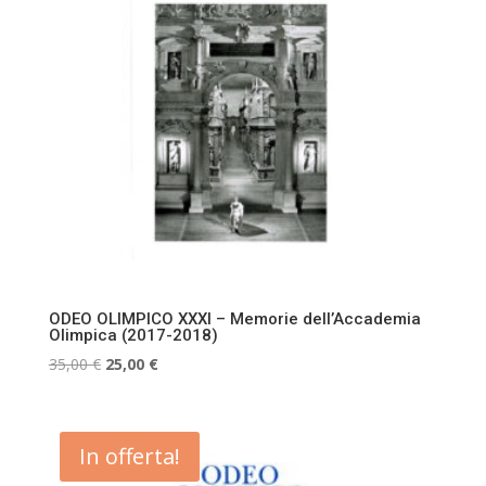
ODEO OLIMPICO XXXI – Memorie dell’Accademia
Olimpica (2017-2018)
Il
Il
35,00
€
25,00
€
prezzo
prezzo
originale
attuale
era:
è:
In offerta!
35,00 €.
25,00 €.