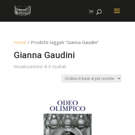
Home
/ Prodotti taggati “Gianna Gaudini”
Gianna Gaudini
Ordina
Visualizzazione di 6 risultati
in
base
al
più
recente