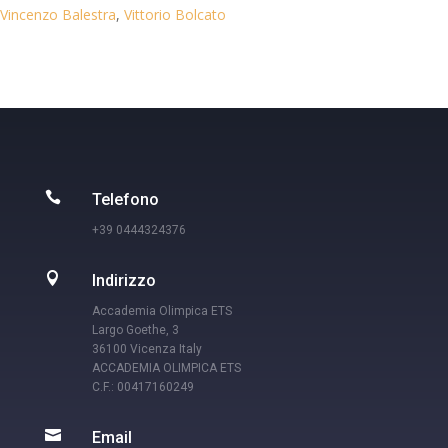
Vincenzo Balestra
,
Vittorio Bolcato

Telefono
+39 0444324376

Indirizzo
Accademia Olimpica ETS
Largo Goethe, 3
36100 Vicenza Italy
ACCADEMIA OLIMPICA ETS
C.F.: 00417160249

Email