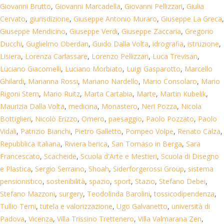
Giovanni Brutto
,
Giovanni Marcadella
,
Giovanni Pellizzari
,
Giulia
Cervato
,
giurisdizione
,
Giuseppe Antonio Muraro
,
Giuseppe La Greca
,
Giuseppe Mendicino
,
Giuseppe Verdi
,
Giuseppe Zaccaria
,
Gregorio
Ducchi
,
Guglielmo Oberdan
,
Guido Dalla Volta
,
idrografia
,
istruzione
,
Lisiera
,
Lorenza Carlassare
,
Lorenzo Pellizzari
,
Luca Trevisan
,
Luciano Giacomelli
,
Luciano Morbiato
,
Luigi Gasparotto
,
Marcello
Ghilardi
,
Marianna Rossi
,
Mariano Nardello
,
Mario Consolaro
,
Mario
Rigoni Stern
,
Mario Ruitz
,
Marta Cartabia
,
Marte
,
Martin Kubelik
,
Maurizia Dalla Volta
,
medicina
,
Monastero
,
Neri Pozza
,
Nicola
Bottiglieri
,
Nicolò Erizzo
,
Omero
,
paesaggio
,
Paolo Pozzato
,
Paolo
Vidali
,
Patrizio Bianchi
,
Pietro Galletto
,
Pompeo Volpe
,
Renato Calza
,
Repubblica Italiana
,
Riviera berica
,
San Tomaso in Berga
,
Sara
Francescato
,
Scacheide
,
Scuola d'Arte e Mestieri
,
Scuola di Disegno
e Plastica
,
Sergio Serraino
,
Shoah
,
Siderforgerossi Group
,
sistema
pensionistico
,
sostenibilità
,
spazio
,
sport
,
Stazio
,
Stefano Debei
,
Stefano Mazzoni
,
surgery
,
Teodolinda Barolini
,
tossicodipendenza
,
Tullio Terni
,
tutela e valorizzazione
,
Ugo Galvanetto
,
università di
Padova
,
Vicenza
,
Villa Trissino Trettenero
,
Villa Valmarana Zen
,