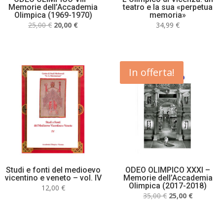
Memorie dell’Accademia
teatro e la sua «perpetua
Olimpica (1969-1970)
memoria»
Il
Il
25,00
€
20,00
€
34,99
€
prezzo
prezzo
originale
attuale
era:
è:
25,00 €.
20,00 €.
In offerta!
Studi e fonti del medioevo
ODEO OLIMPICO XXXI –
vicentino e veneto – vol. IV
Memorie dell’Accademia
Olimpica (2017-2018)
12,00
€
Il
Il
35,00
€
25,00
€
prezzo
prezzo
originale
attuale