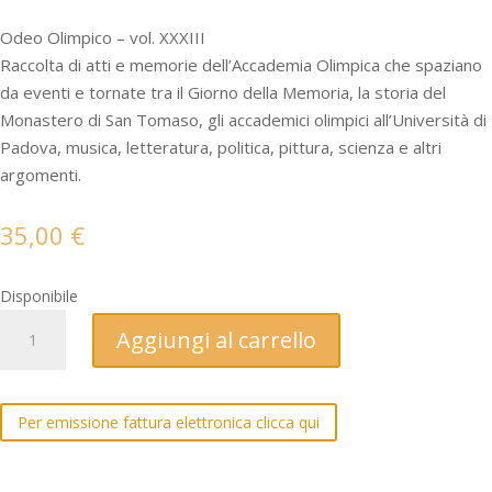
Odeo Olimpico – vol. XXXIII
Raccolta di atti e memorie dell’Accademia Olimpica che spaziano
da eventi e tornate tra il Giorno della Memoria, la storia del
Monastero di San Tomaso, gli accademici olimpici all’Università di
Padova, musica, letteratura, politica, pittura, scienza e altri
argomenti.
35,00
€
Disponibile
ODEO
Aggiungi al carrello
OLIMPICO
XXXIII
-
Per emissione fattura elettronica clicca qui
Memorie
dell'Accademia
Olimpica