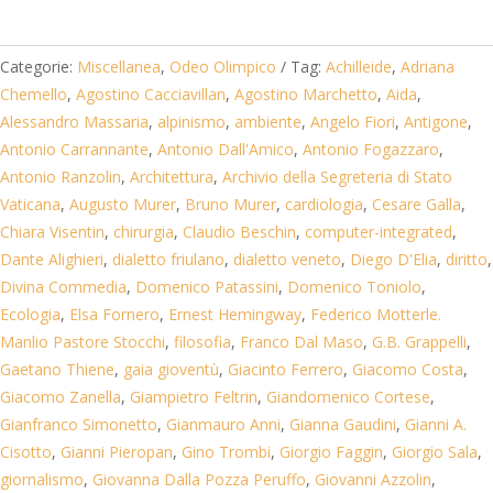
era:
è:
35,00 €.
25,00 €.
Categorie:
Miscellanea
,
Odeo Olimpico
Tag:
Achilleide
,
Adriana
Chemello
,
Agostino Cacciavillan
,
Agostino Marchetto
,
Aida
,
Alessandro Massaria
,
alpinismo
,
ambiente
,
Angelo Fiori
,
Antigone
,
Antonio Carrannante
,
Antonio Dall'Amico
,
Antonio Fogazzaro
,
Antonio Ranzolin
,
Architettura
,
Archivio della Segreteria di Stato
Vaticana
,
Augusto Murer
,
Bruno Murer
,
cardiologia
,
Cesare Galla
,
Chiara Visentin
,
chirurgia
,
Claudio Beschin
,
computer-integrated
,
Dante Alighieri
,
dialetto friulano
,
dialetto veneto
,
Diego D'Elia
,
diritto
,
Divina Commedia
,
Domenico Patassini
,
Domenico Toniolo
,
Ecologia
,
Elsa Fornero
,
Ernest Hemingway
,
Federico Motterle.
Manlio Pastore Stocchi
,
filosofia
,
Franco Dal Maso
,
G.B. Grappelli
,
Gaetano Thiene
,
gaia gioventù
,
Giacinto Ferrero
,
Giacomo Costa
,
Giacomo Zanella
,
Giampietro Feltrin
,
Giandomenico Cortese
,
Gianfranco Simonetto
,
Gianmauro Anni
,
Gianna Gaudini
,
Gianni A.
Cisotto
,
Gianni Pieropan
,
Gino Trombi
,
Giorgio Faggin
,
Giorgio Sala
,
giornalismo
,
Giovanna Dalla Pozza Peruffo
,
Giovanni Azzolin
,